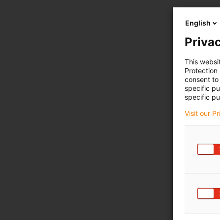
English
Privac
This websi
Protection
consent to 
specific p
specific pu
Visit our P