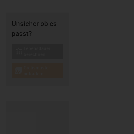
Unsicher ob es
passt?
Lebensdauer
igus-icon-lebensdauerrechner
berechnen
Gratismuster
igus-icon-gratismuster
anfordern