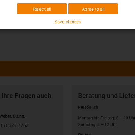
Reject all
Agree to all
Save choices
 Ihre Fragen auch
Beratung und Liefe
Persönlich
Weber, B.Eng.
Montag bis Freitag: 8 – 20 Uh
Samstag: 8 – 12 Uhr
3 7662 57763
con-phone
Online