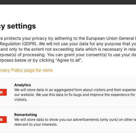
y settings
te protects your privacy by adhering to the European Union General
 Regulation (GDPR). We will not use your data for any purpose that y
and only to the extent not exceeding data which is necessary in relat
urpose(s) of processing. You can grant your consent(s) to use your da
rposes below or by clicking "Agree to all".
rivacy Policy page for more
Analytics
We will store data in an aggregated form about visitors and their experi
our website. We use this data to fix bugs and improve the experience for 
visitors.
Remarketing
We will store data to show you our advertisements (only ours) on other 
relevant to your interests.