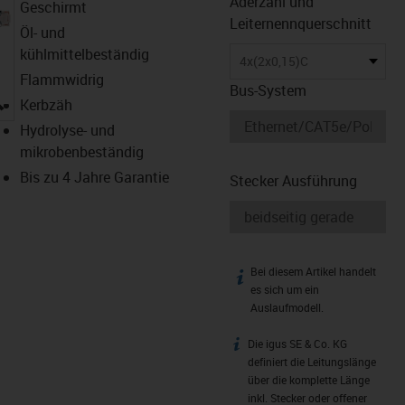
Aderzahl und
Geschirmt
Leiternennquerschnitt
Öl- und
kühlmittelbeständig
4x(2x0,15)C
Flammwidrig
Bus-System
igus-icon-lupe
Kerbzäh
Hydrolyse- und
mikrobenbeständig
Bis zu 4 Jahre Garantie
Stecker Ausführung
Bei diesem Artikel handelt
igus-icon-info
es sich um ein
Auslaufmodell.
Die igus SE & Co. KG
igus-icon-info
definiert die Leitungslänge
über die komplette Länge
inkl. Stecker oder offener