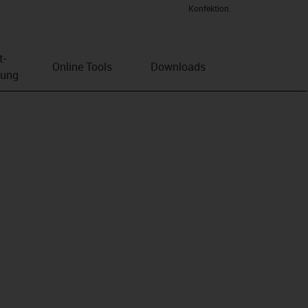
Konfektion.
t­
Online Tools
Downloads
bung