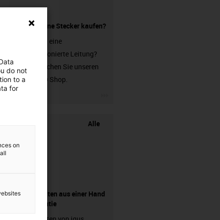
Leitung ohne Stecker kaufen?
Sie suchen eine
unkonfektionierte Leitung?
 Data
Dann besuchen Sie unseren
ou do not
chainflex® Shop.
ion to a
ta for
igus-icon-3arrow
Alle
ences on
all
Komponenten aus einer Hand
websites
- mit Garantie
Energieketten von igus