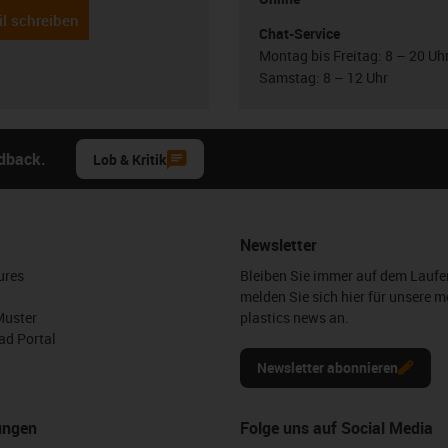
l schreiben
Chat-Service
Montag bis Freitag: 8 – 20 Uh
Samstag: 8 – 12 Uhr
edback.
Lob & Kritik
Newsletter
ures
Bleiben Sie immer auf dem Lauf
melden Sie sich hier für unsere m
Muster
plastics news an.
d Portal
Newsletter abonnieren
ungen
Folge uns auf Social Media