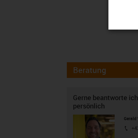
Beratung
Gerne beantworte ich
persönlich
Gerald 
+4
igus-i