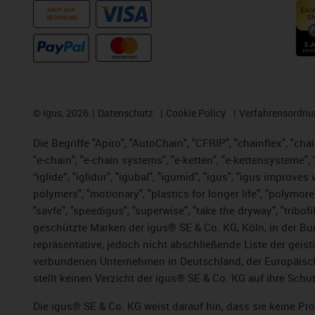
KAUF AUF
RECHNUNG
©
igus, 2026
Datenschutz
Cookie Policy
Verfahrensordnu
Die Begriffe "Apiro", "AutoChain", "CFRIP", "chainflex", "chai
"e-chain", "e-chain systems", "e-ketten", "e-kettensysteme", "e
“iglide”, "iglidur", "igubal", "igumid", "igus", "igus improv
polymers", "motionary", "plastics for longer life", "polymore
"savfe", "speedigus", "superwise", "take the dryway", "tribofi
geschützte Marken der igus® SE & Co. KG, Köln, in der Bun
repräsentative, jedoch nicht abschließende Liste der gei
verbundenen Unternehmen in Deutschland, der Europäische
stellt keinen Verzicht der igus® SE & Co. KG auf ihre Schut
Die igus® SE & Co. KG weist darauf hin, dass sie keine P