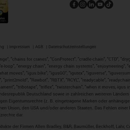
ng
Impressum
AGB
Datenschutzeinstellungen
nge", "chains for cranes", "ConProtect", "cradle-chain", "CTD", "dryge
-loop", "energy chain", "energy chain systems", "enjoyneering", "e-skin
es what moves", "igus:bike", "igusGO", "igutex", "iguverse", "iguversu
", "print2mold", "Rawbot", "RBTX", "RCYL", "readycable", "readychain
lament", "tribotape", "triflex", "twisterchain", "when it moves, igus 
desrepublik Deutschland sowie in zahlreichen weiteren Ländern un
stigen Eigentumsrechte (z. B. eingetragene Marken oder anhängi
n Union, den USA und/oder anderen Staaten. Das Fehlen einer Ma
zrechte dar.
rodukte der Firmen Allen Bradley, B&R, Baumüller, Beckhoff, Lahr