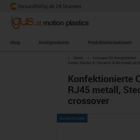
Versandfertig ab 24 Stunden
Shop
Konfiguratoren
Produktinformationen
igus-icon-arrow-right
igus-icon-arrow-right
Home
Leitungen für Energieketten
metall, Stecker B: Yamaichi RJ45 metall, pin
Konfektionierte 
RJ45 metall, Ste
crossover
Auslaufmodell