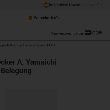
kostenlose Hausmesse vor Ort
Warenkorb
(0)
AT
(
DE
)
Mein Ansprechpartner
ngen, PUR torsion, Stecker A: Yamaichi RJ45
ecker A: Yamaichi
n Belegung
ipboard