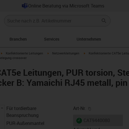
Online Beratung via Microsoft Teams
Branchen
Services
Unternehmen
igus-icon-arrow-right
igus-icon-arrow-right
igus-icon-arrow-right
Konfektionierte Leitungen
Netzwerkleitungen
Konfektionierte CAT5e Leitu
 Belegung crossover
CAT5e Leitungen, PUR torsion, St
cker B: Yamaichi RJ45 metall, pi
igus-icon-copy-cl
Für tordierbare
Art-Nr.
Beanspruchung
igus-icon-lieferzeit
CAT9440080
PUR-Außenmantel