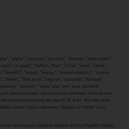
ar", "drylin", "dryspin", "dry-tech", "dryway", "easy chain",
", "e-spool", "fixflex", "flizz", "i.Cee", "ibow", "igear",
m", "kineKIT", "kopla", "manus", "motion plastics", "motion
", "ReBeL", "ReCyycle", "reguse", "robolink", "Rohbot",
improves", "xirodur", "xiros" und "yes" sind rechtlich
d internationalen Jurisdiktionen weltweit. Dies ist eine
ge Markenanmeldungen) der igus® SE & Co. KG oder ihrer
rke, eines Logos oder eines Slogans in dieser Liste
, Control Techniques, Danaher Motion, ELAU, FAGOR, FANUC,