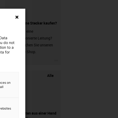
Leitung ohne Stecker kaufen?
Sie suchen eine
 Data
unkonfektionierte Leitung?
ou do not
Dann besuchen Sie unseren
ion to a
chainflex® Shop.
ta for
igus-icon-3arrow
Alle
ences on
all
websites
Komponenten aus einer Hand