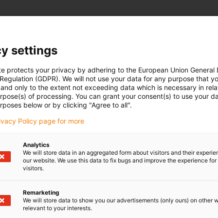
y settings
te protects your privacy by adhering to the European Union General
 Regulation (GDPR). We will not use your data for any purpose that y
and only to the extent not exceeding data which is necessary in relat
urpose(s) of processing. You can grant your consent(s) to use your da
rposes below or by clicking "Agree to all".
rivacy Policy page for more
Analytics
We will store data in an aggregated form about visitors and their experi
our website. We use this data to fix bugs and improve the experience for 
visitors.
Remarketing
We will store data to show you our advertisements (only ours) on other 
relevant to your interests.