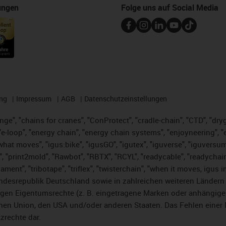
ungen
Folge uns auf Social Media
ng
Impressum
AGB
Datenschutzeinstellungen
nge", "chains for cranes", "ConProtect", "cradle-chain", "CTD", "dryge
-loop", "energy chain", "energy chain systems", "enjoyneering", "e-skin
es what moves", "igus:bike", "igusGO", "igutex", "iguverse", "iguversu
", "print2mold", "Rawbot", "RBTX", "RCYL", "readycable", "readychain
lament", "tribotape", "triflex", "twisterchain", "when it moves, igus 
desrepublik Deutschland sowie in zahlreichen weiteren Ländern un
stigen Eigentumsrechte (z. B. eingetragene Marken oder anhängi
n Union, den USA und/oder anderen Staaten. Das Fehlen einer Ma
zrechte dar.