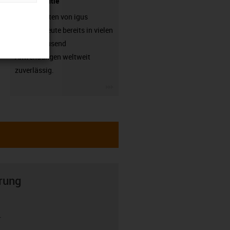
- mit Garantie
Energieketten von igus
arbeiten heute bereits in vielen
hunderttausend
Anwendungen weltweit
zuverlässig.
igus-icon-3arrow
rung
r