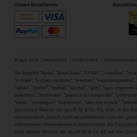
Unsere Bezahlarten
Auszeichn
KAUF AUF
RECHNUNG
©
igus, 2026
Datenschutz
Cookie Policy
Verfahrensordnu
Die Begriffe "Apiro", "AutoChain", "CFRIP", "chainflex", "chai
"e-chain", "e-chain systems", "e-ketten", "e-kettensysteme", "e
“iglide”, "iglidur", "igubal", "igumid", "igus", "igus improv
polymers", "motionary", "plastics for longer life", "polymore
"savfe", "speedigus", "superwise", "take the dryway", "tribofi
geschützte Marken der igus® SE & Co. KG, Köln, in der Bun
repräsentative, jedoch nicht abschließende Liste der gei
verbundenen Unternehmen in Deutschland, der Europäische
stellt keinen Verzicht der igus® SE & Co. KG auf ihre Schut