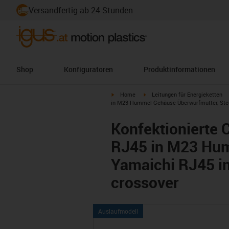
Versandfertig ab 24 Stunden
Shop
Konfiguratoren
Produktinformationen
igus-icon-arrow-right
igus-icon-arrow-right
Home
Leitungen für Energieketten
in M23 Hummel Gehäuse Überwurfmutter, Ste
Konfektionierte 
RJ45 in M23 Hum
Yamaichi RJ45 i
crossover
Auslaufmodell