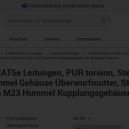
Online Beratung via Microsoft Teams
Branchen
Services
Unternehmen
igus-icon-arrow-right
igus-icon-arrow-right
igus-icon-arrow-right
Konfektionierte Leitungen
Netzwerkleitungen
Konfektionierte CAT5e Leitu
cker B: Yamaichi RJ45 in M23 Hummel Kupplungsgehäuse, pin Belegung crossover
CAT5e Leitungen, PUR torsion, St
mel Gehäuse Überwurfmutter, St
n M23 Hummel Kupplungsgehäuse
igus-icon-copy-cl
Für tordierbare
Art-Nr.
Beanspruchung