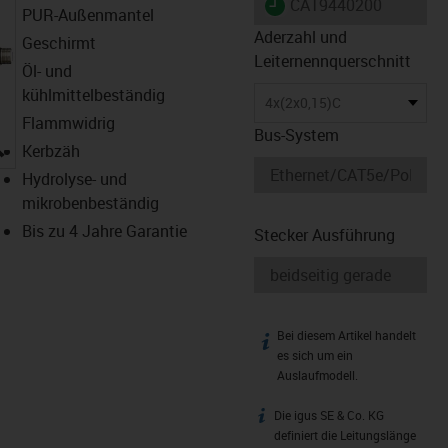
igus-icon-lieferzeit
CAT9440200
PUR-Außenmantel
Aderzahl und
Geschirmt
Leiternennquerschnitt
Öl- und
kühlmittelbeständig
4x(2x0,15)C
Flammwidrig
Bus-System
igus-icon-lupe
Kerbzäh
Hydrolyse- und
mikrobenbeständig
Bis zu 4 Jahre Garantie
Stecker Ausführung
Bei diesem Artikel handelt
igus-icon-info
es sich um ein
Auslaufmodell.
Die igus SE & Co. KG
igus-icon-info
definiert die Leitungslänge