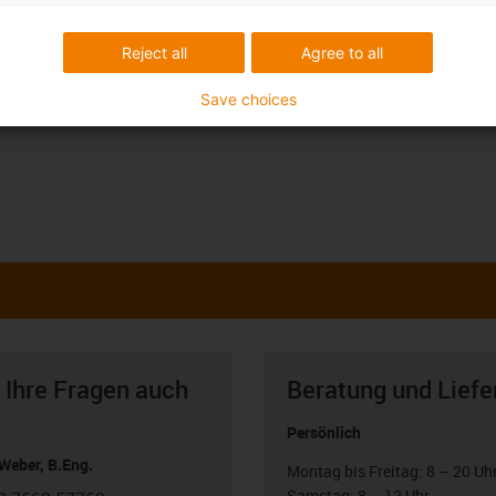
Reject all
Agree to all
Save choices
 Ihre Fragen auch
Beratung und Liefe
Persönlich
Weber, B.Eng.
Montag bis Freitag: 8 – 20 Uh
Samstag: 8 – 12 Uhr