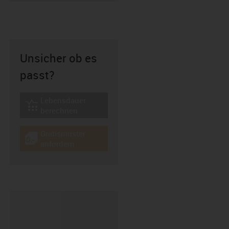
Unsicher ob es
passt?
Lebensdauer
igus-icon-lebensdauerrechner
berechnen
Gratismuster
igus-icon-gratismuster
anfordern