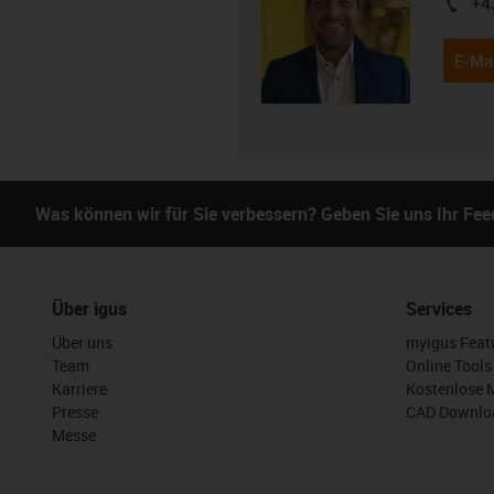
+4
igus-i
E-Mai
Was können wir für Sie verbessern? Geben Sie uns Ihr Fe
Über igus
Services
Über uns
myigus Feat
Team
Online Tools
Karriere
Kostenlose 
Presse
CAD Downloa
Messe