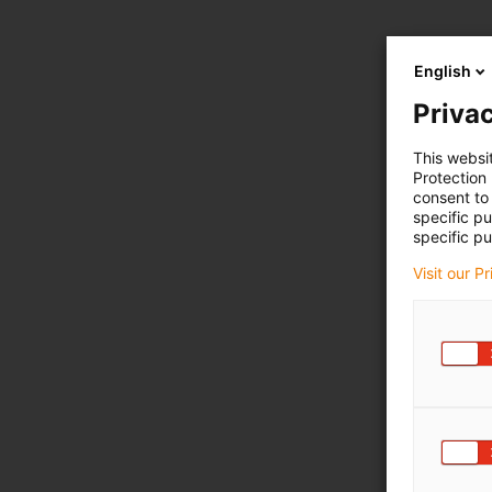
English
Privac
This websi
Protection
consent to 
specific p
specific pu
Visit our P