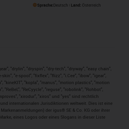
Sprache:
Deutsch
Land:
Österreich
ar", "drylin", "dryspin", "dry-tech", "dryway", "easy chain",
", "e-spool", "fixflex", "flizz", "i.Cee", "ibow", "igear",
m", "kineKIT", "kopla", "manus", "motion plastics", "motion
", "ReBeL", "ReCyycle", "reguse", "robolink", "Rohbot",
improves", "xirodur", "xiros" und "yes" sind rechtlich
d internationalen Jurisdiktionen weltweit. Dies ist eine
ge Markenanmeldungen) der igus® SE & Co. KG oder ihrer
rke, eines Logos oder eines Slogans in dieser Liste