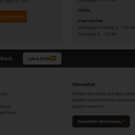
3 7662 57763
con-phone
Online
l schreiben
Chat-Service
Montag bis Freitag: 8 – 20 Uh
Samstag: 8 – 12 Uhr
edback.
Lob & Kritik
Newsletter
ures
Bleiben Sie immer auf dem Lauf
melden Sie sich hier für unsere m
Muster
plastics news an.
d Portal
Newsletter abonnieren