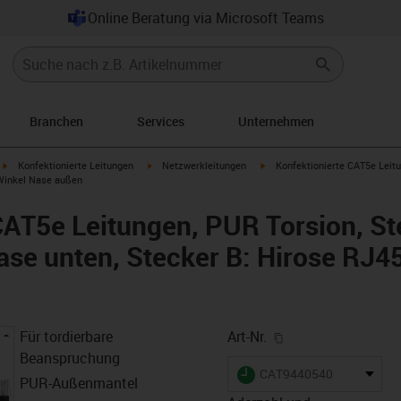
Online Beratung via Microsoft Teams
Branchen
Services
Unternehmen
igus-icon-arrow-right
igus-icon-arrow-right
igus-icon-arrow-right
Konfektionierte Leitungen
Netzwerkleitungen
Konfektionierte CAT5e Leitu
-Winkel Nase außen
CAT5e Leitungen, PUR Torsion, St
se unten, Stecker B: Hirose RJ4
igus-icon-copy-cl
Für tordierbare
Art-Nr.
Beanspruchung
igus-icon-lieferzeit
CAT9440540
PUR-Außenmantel