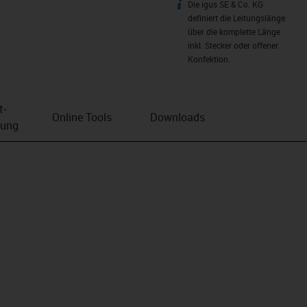
Die igus SE & Co. KG
igus-icon-info
definiert die Leitungslänge
über die komplette Länge
inkl. Stecker oder offener
Konfektion.
t­
Online Tools
Downloads
bung