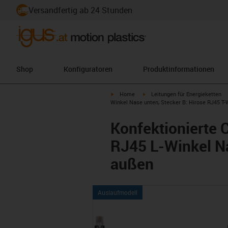
Versandfertig ab 24 Stunden
Shop
Konfiguratoren
Produktinformationen
igus-icon-arrow-right
igus-icon-arrow-right
Home
Leitungen für Energieketten
Winkel Nase unten, Stecker B: Hirose RJ45 T
Konfektionierte 
RJ45 L-Winkel Na
außen
Auslaufmodell