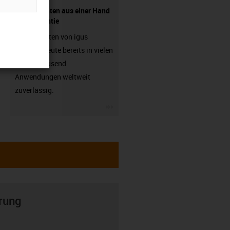
Komponenten aus einer Hand
- mit Garantie
Energieketten von igus
arbeiten heute bereits in vielen
hunderttausend
Anwendungen weltweit
zuverlässig.
igus-icon-3arrow
rung