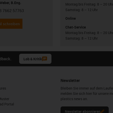
Weber, B.Eng.
Montag bis Freitag: 8 – 20 Uh
Samstag: 8 – 12 Uhr
3 7662 57763
con-phone
Online
l schreiben
Chat-Service
Montag bis Freitag: 8 – 20 Uh
Samstag: 8 – 12 Uhr
edback.
Lob & Kritik
Newsletter
ures
Bleiben Sie immer auf dem Lauf
melden Sie sich hier für unsere m
Muster
plastics news an.
d Portal
Newsletter abonnieren