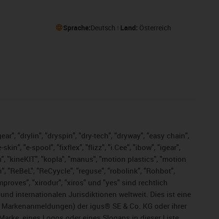
Sprache:
Deutsch
Land:
Österreich
ar", "drylin", "dryspin", "dry-tech", "dryway", "easy chain",
", "e-spool", "fixflex", "flizz", "i.Cee", "ibow", "igear",
m", "kineKIT", "kopla", "manus", "motion plastics", "motion
", "ReBeL", "ReCyycle", "reguse", "robolink", "Rohbot",
improves", "xirodur", "xiros" und "yes" sind rechtlich
d internationalen Jurisdiktionen weltweit. Dies ist eine
ge Markenanmeldungen) der igus® SE & Co. KG oder ihrer
rke, eines Logos oder eines Slogans in dieser Liste