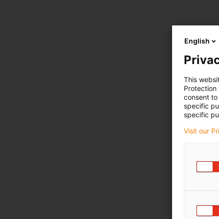
English
Privac
This websi
Protection
consent to 
specific p
specific pu
Visit our P