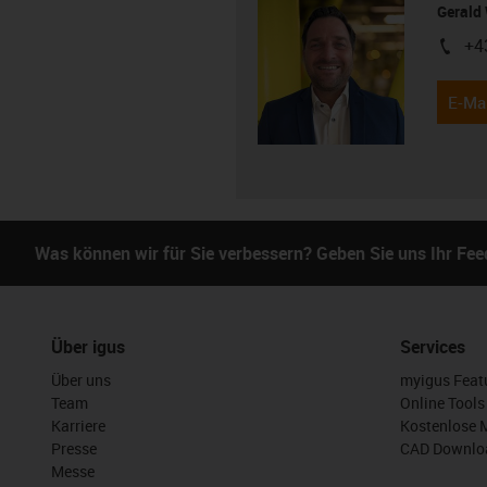
Gerald 
+4
igus-i
E-Mai
Was können wir für Sie verbessern? Geben Sie uns Ihr Fe
Über igus
Services
Über uns
myigus Feat
Team
Online Tools
Karriere
Kostenlose 
Presse
CAD Downloa
Messe