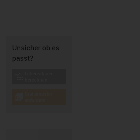
Unsicher ob es
passt?
Lebensdauer
igus-icon-lebensdauerrechner
berechnen
Gratismuster
igus-icon-gratismuster
anfordern