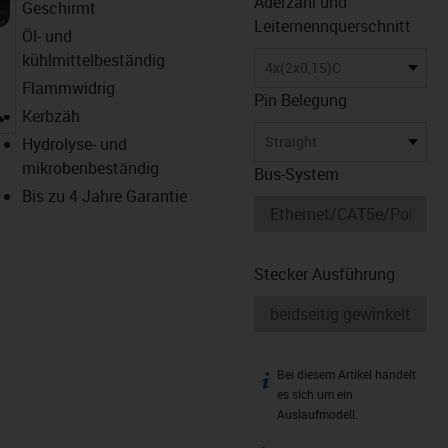
Aderzahl und
Geschirmt
Leiternennquerschnitt
Öl- und
kühlmittelbeständig
4x(2x0,15)C
Flammwidrig
Pin Belegung
igus-icon-lupe
Kerbzäh
Straight
Hydrolyse- und
mikrobenbeständig
Bus-System
Bis zu 4 Jahre Garantie
Stecker Ausführung
Bei diesem Artikel handelt
igus-icon-info
es sich um ein
Auslaufmodell.