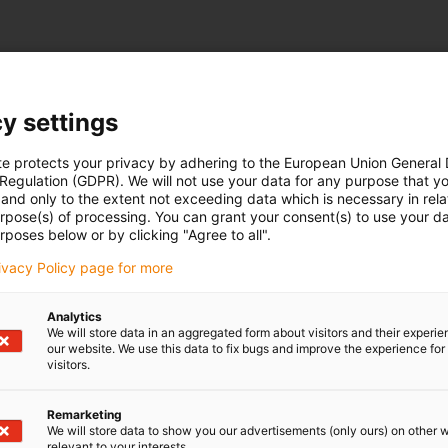
y settings
te protects your privacy by adhering to the European Union General
 Regulation (GDPR). We will not use your data for any purpose that y
and only to the extent not exceeding data which is necessary in relat
urpose(s) of processing. You can grant your consent(s) to use your da
rposes below or by clicking "Agree to all".
rivacy Policy page for more
Analytics
We will store data in an aggregated form about visitors and their experi
our website. We use this data to fix bugs and improve the experience for 
visitors.
Remarketing
We will store data to show you our advertisements (only ours) on other 
relevant to your interests.