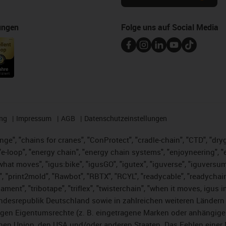
ungen
Folge uns auf Social Media
ng
Impressum
AGB
Datenschutzeinstellungen
nge", "chains for cranes", "ConProtect", "cradle-chain", "CTD", "dryge
-loop", "energy chain", "energy chain systems", "enjoyneering", "e-skin
es what moves", "igus:bike", "igusGO", "igutex", "iguverse", "iguversu
", "print2mold", "Rawbot", "RBTX", "RCYL", "readycable", "readychain
lament", "tribotape", "triflex", "twisterchain", "when it moves, igus 
desrepublik Deutschland sowie in zahlreichen weiteren Ländern un
stigen Eigentumsrechte (z. B. eingetragene Marken oder anhängi
n Union, den USA und/oder anderen Staaten. Das Fehlen einer Ma