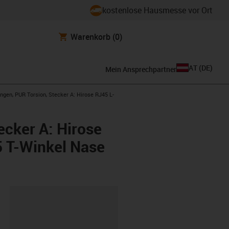
kostenlose Hausmesse vor Ort
Warenkorb
(0)
AT
(
DE
)
Mein Ansprechpartner
ngen, PUR Torsion, Stecker A: Hirose RJ45 L-
ecker A: Hirose
5 T-Winkel Nase
ipboard