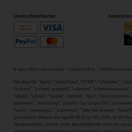
Unsere Bezahlarten
Auszeichn
KAUF AUF
RECHNUNG
©
igus, 2026
Datenschutz
Cookie Policy
Verfahrensordnu
Die Begriffe "Apiro", "AutoChain", "CFRIP", "chainflex", "chai
"e-chain", "e-chain systems", "e-ketten", "e-kettensysteme", "e
“iglide”, "iglidur", "igubal", "igumid", "igus", "igus improv
polymers", "motionary", "plastics for longer life", "polymore
"savfe", "speedigus", "superwise", "take the dryway", "tribofi
geschützte Marken der igus® SE & Co. KG, Köln, in der Bun
repräsentative, jedoch nicht abschließende Liste der gei
verbundenen Unternehmen in Deutschland, der Europäische