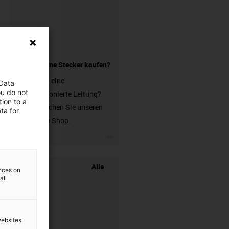
Leitung ohne Stecker kaufen?
Sie suchen eine
 Data
ou do not
unkonfektionierte Leitung?
ion to a
Dann besuchen Sie unseren
ta for
chainflex® Shop.
igus-icon-3arrow
Alle
ences on
all
websites