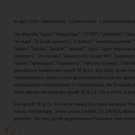
©
igus, 2026
Datenschutz
Cookie Policy
Verfahrensordnu
Die Begriffe "Apiro", "AutoChain", "CFRIP", "chainflex", "chai
"e-chain", "e-chain systems", "e-ketten", "e-kettensysteme", "e
“iglide”, "iglidur", "igubal", "igumid", "igus", "igus improv
polymers", "motionary", "plastics for longer life", "polymore
"savfe", "speedigus", "superwise", "take the dryway", "tribofi
geschützte Marken der igus® SE & Co. KG, Köln, in der Bun
repräsentative, jedoch nicht abschließende Liste der gei
verbundenen Unternehmen in Deutschland, der Europäische
stellt keinen Verzicht der igus® SE & Co. KG auf ihre Schut
Die igus® SE & Co. KG weist darauf hin, dass sie keine P
Festo, Heidenhain, Jetter, Lenze, LinMot, LTi DRiVES, Mit
vertreibt. Die von igus® angebotenen Produkte sind solch