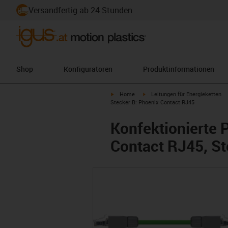
Versandfertig ab 24 Stunden
Shop
Konfiguratoren
Produktinformationen
igus-icon-arrow-right
igus-icon-arrow-right
Home
Leitungen für Energieketten
Stecker B: Phoenix Contact RJ45
Konfektionierte 
Contact RJ45, St