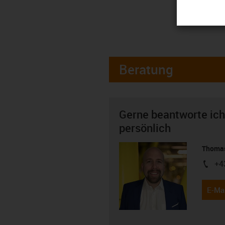
Beratung
Gerne beantworte ich
persönlich
Thomas
+4
igus-i
E-Mai