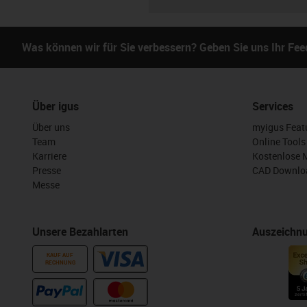
Was können wir für Sie verbessern? Geben Sie uns Ihr Fe
Über igus
Services
Über uns
myigus Feat
Team
Online Tools
Karriere
Kostenlose 
Presse
CAD Downloa
Messe
Unsere Bezahlarten
Auszeichn
KAUF AUF
RECHNUNG