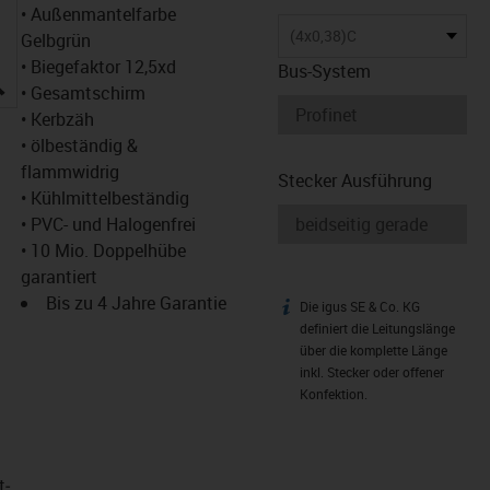
• Außenmantelfarbe
(4x0,38)C
Gelbgrün
• Biegefaktor 12,5xd
Bus-System
igus-icon-lupe
• Gesamtschirm
• Kerbzäh
• ölbeständig &
flammwidrig
Stecker Ausführung
• Kühlmittelbeständig
• PVC- und Halogenfrei
• 10 Mio. Doppelhübe
garantiert
Bis zu 4 Jahre Garantie
Die igus SE & Co. KG
igus-icon-info
definiert die Leitungslänge
über die komplette Länge
inkl. Stecker oder offener
Konfektion.
t­