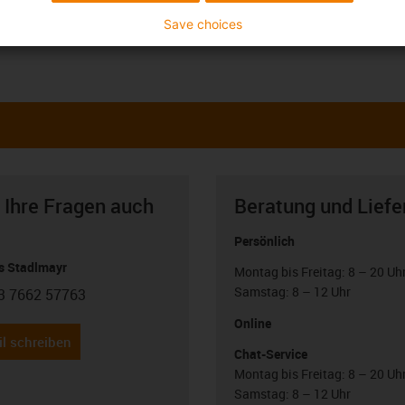
Save choices
 Ihre Fragen auch
Beratung und Liefe
Persönlich
 Stadlmayr
Montag bis Freitag: 8 – 20 Uh
Samstag: 8 – 12 Uhr
3 7662 57763
con-phone
Online
l schreiben
Chat-Service
Montag bis Freitag: 8 – 20 Uh
Samstag: 8 – 12 Uhr