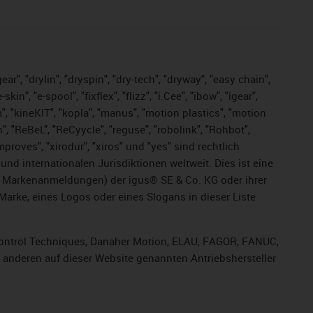
ar", "drylin", "dryspin", "dry-tech", "dryway", "easy chain",
", "e-spool", "fixflex", "flizz", "i.Cee", "ibow", "igear",
m", "kineKIT", "kopla", "manus", "motion plastics", "motion
", "ReBeL", "ReCyycle", "reguse", "robolink", "Rohbot",
improves", "xirodur", "xiros" und "yes" sind rechtlich
d internationalen Jurisdiktionen weltweit. Dies ist eine
ge Markenanmeldungen) der igus® SE & Co. KG oder ihrer
rke, eines Logos oder eines Slogans in dieser Liste
, Control Techniques, Danaher Motion, ELAU, FAGOR, FANUC,
r anderen auf dieser Website genannten Antriebshersteller