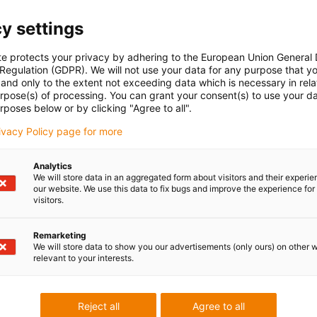
y settings
te protects your privacy by adhering to the European Union General
 Regulation (GDPR). We will not use your data for any purpose that y
and only to the extent not exceeding data which is necessary in relat
urpose(s) of processing. You can grant your consent(s) to use your da
rposes below or by clicking "Agree to all".
rivacy Policy page for more
Analytics
We will store data in an aggregated form about visitors and their experi
our website. We use this data to fix bugs and improve the experience for 
visitors.
Remarketing
We will store data to show you our advertisements (only ours) on other 
relevant to your interests.
Reject all
Agree to all