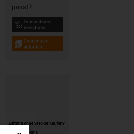
passt?
Lebensdauer
igus-icon-lebensdauerrechner
berechnen
Gratismuster
igus-icon-gratismuster
anfordern
Leitung ohne Stecker kaufen?
Sie suchen eine