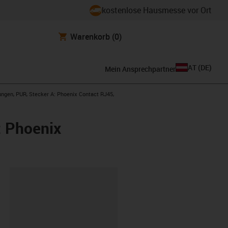
kostenlose Hausmesse vor Ort
Warenkorb
(0)
AT
(
DE
)
Mein Ansprechpartner
tungen, PUR, Stecker A: Phoenix Contact RJ45,
: Phoenix
ipboard