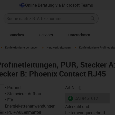
Online Beratung via Microsoft Teams
Branchen
Services
Unternehmen
igus-icon-arrow-right
igus-icon-arrow-right
igus-icon-arrow-right
Konfektionierte Leitungen
Netzwerkleitungen
Konfektionierte Profinetlei
Profinetleitungen, PUR, Stecker A
ecker B: Phoenix Contact RJ45
igus-icon-copy-cl
• Profinet
Art-Nr.
• Sternvierer Aufbau
igus-icon-lieferzeit
CAT9461012
• Für
Energiekettenanwendungen
Aderzahl und
• PUR-Außenmantel
Leiternennquerschnitt