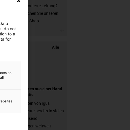
unkonfektionierte Leitung?
Dann besuchen Sie unseren
chainflex® Shop.
 Data
ou do not
igus-icon-3arrow
ion to a
ta for
Alle
ences on
all
Komponenten aus einer Hand
- mit Garantie
websites
Energieketten von igus
arbeiten heute bereits in vielen
hunderttausend
Anwendungen weltweit