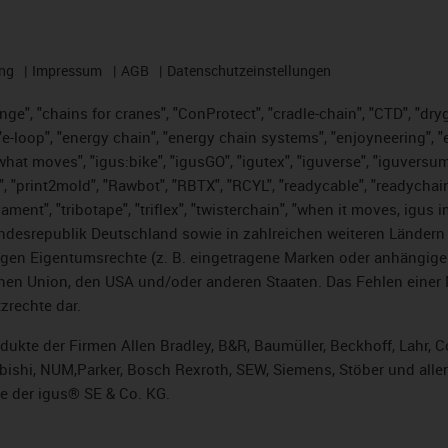
ng
Impressum
AGB
Datenschutzeinstellungen
nge", "chains for cranes", "ConProtect", "cradle-chain", "CTD", "dryge
-loop", "energy chain", "energy chain systems", "enjoyneering", "e-skin
es what moves", "igus:bike", "igusGO", "igutex", "iguverse", "iguversu
", "print2mold", "Rawbot", "RBTX", "RCYL", "readycable", "readychain
lament", "tribotape", "triflex", "twisterchain", "when it moves, igus 
desrepublik Deutschland sowie in zahlreichen weiteren Ländern un
stigen Eigentumsrechte (z. B. eingetragene Marken oder anhängi
n Union, den USA und/oder anderen Staaten. Das Fehlen einer Ma
zrechte dar.
rodukte der Firmen Allen Bradley, B&R, Baumüller, Beckhoff, Lahr
subishi, NUM,Parker, Bosch Rexroth, SEW, Siemens, Stöber und alle
e der igus® SE & Co. KG.