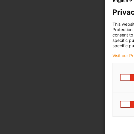
English
Privac
This websi
Protection
consent to 
specific p
specific pu
Visit our P