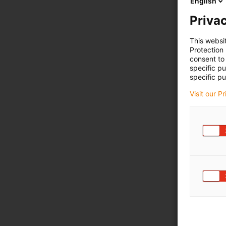
English
Privac
This websi
Protection
consent to 
specific p
specific pu
Visit our P