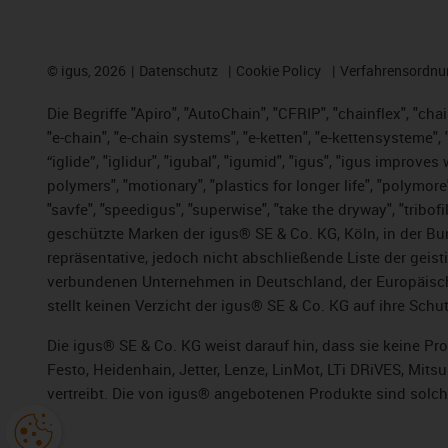
©
igus, 2026
Datenschutz
Cookie Policy
Verfahrensordnu
Die Begriffe "Apiro", "AutoChain", "CFRIP", "chainflex", "chai
"e-chain", "e-chain systems", "e-ketten", "e-kettensysteme", "e
“iglide”, "iglidur", "igubal", "igumid", "igus", "igus improv
polymers", "motionary", "plastics for longer life", "polymore
"savfe", "speedigus", "superwise", "take the dryway", "tribofi
geschützte Marken der igus® SE & Co. KG, Köln, in der Bun
repräsentative, jedoch nicht abschließende Liste der gei
verbundenen Unternehmen in Deutschland, der Europäische
stellt keinen Verzicht der igus® SE & Co. KG auf ihre Schut
Die igus® SE & Co. KG weist darauf hin, dass sie keine P
Festo, Heidenhain, Jetter, Lenze, LinMot, LTi DRiVES, Mit
vertreibt. Die von igus® angebotenen Produkte sind solch