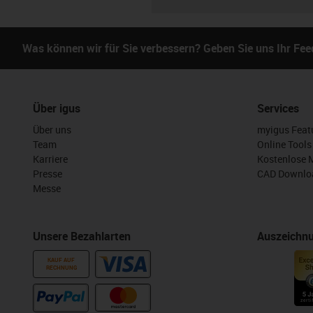
Was können wir für Sie verbessern? Geben Sie uns Ihr Fe
Über igus
Services
Über uns
myigus Feat
Team
Online Tools
Karriere
Kostenlose 
Presse
CAD Downloa
Messe
Unsere Bezahlarten
Auszeichn
KAUF AUF
RECHNUNG