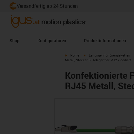
Versandfertig ab 24 Stunden
Shop
Konfiguratoren
Produktinformationen
igus-icon-arrow-right
igus-icon-arrow-right
Home
Leitungen für Energieketten
Metall, Stecker B: Telegärtner M12 x-codiert
Konfektionierte P
RJ45 Metall, Ste