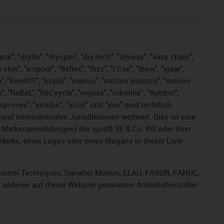
ar", "drylin", "dryspin", "dry-tech", "dryway", "easy chain",
", "e-spool", "fixflex", "flizz", "i.Cee", "ibow", "igear",
m", "kineKIT", "kopla", "manus", "motion plastics", "motion
", "ReBeL", "ReCyycle", "reguse", "robolink", "Rohbot",
improves", "xirodur", "xiros" und "yes" sind rechtlich
d internationalen Jurisdiktionen weltweit. Dies ist eine
ge Markenanmeldungen) der igus® SE & Co. KG oder ihrer
rke, eines Logos oder eines Slogans in dieser Liste
, Control Techniques, Danaher Motion, ELAU, FAGOR, FANUC,
r anderen auf dieser Website genannten Antriebshersteller