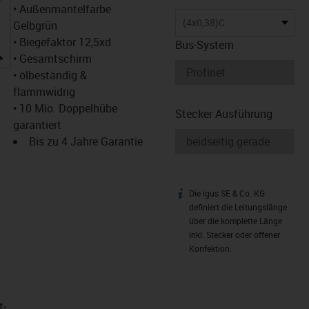
• Außenmantelfarbe
(4x0,38)C
Gelbgrün
• Biegefaktor 12,5xd
Bus-System
igus-icon-lupe
• Gesamtschirm
• ölbeständig &
flammwidrig
• 10 Mio. Doppelhübe
Stecker Ausführung
garantiert
Bis zu 4 Jahre Garantie
Die igus SE & Co. KG
igus-icon-info
definiert die Leitungslänge
über die komplette Länge
inkl. Stecker oder offener
Konfektion.
t­