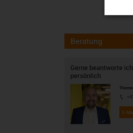
Beratung
Gerne beantworte ich
persönlich
Thomas
+4
igus-i
E-Mai