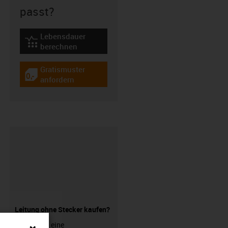
passt?
Lebensdauer
igus-icon-lebensdauerrechner
berechnen
Gratismuster
igus-icon-gratismuster
anfordern
Leitung ohne Stecker kaufen?
Sie suchen eine