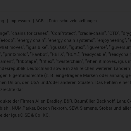
ng
Impressum
AGB
Datenschutzeinstellungen
nge", "chains for cranes", "ConProtect", "cradle-chain", "CTD", "dryge
-loop", "energy chain", "energy chain systems", "enjoyneering", "e-skin
es what moves", "igus:bike", "igusGO", "igutex", "iguverse", "iguversu
", "print2mold", "Rawbot", "RBTX", "RCYL", "readycable", "readychain
lament", "tribotape", "triflex", "twisterchain", "when it moves, igus 
desrepublik Deutschland sowie in zahlreichen weiteren Ländern un
stigen Eigentumsrechte (z. B. eingetragene Marken oder anhängi
n Union, den USA und/oder anderen Staaten. Das Fehlen einer Ma
zrechte dar.
rodukte der Firmen Allen Bradley, B&R, Baumüller, Beckhoff, Lahr
subishi, NUM,Parker, Bosch Rexroth, SEW, Siemens, Stöber und alle
e der igus® SE & Co. KG.