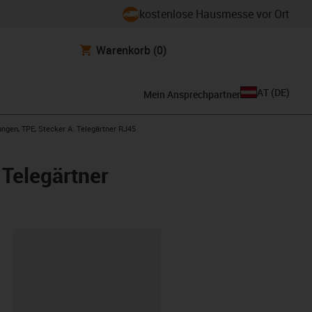
kostenlose Hausmesse vor Ort
Warenkorb
(0)
AT
(
DE
)
Mein Ansprechpartner
ungen, TPE, Stecker A: Telegärtner RJ45
 Telegärtner
ipboard