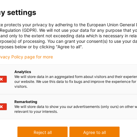
y settings
te protects your privacy by adhering to the European Union General
 Regulation (GDPR). We will not use your data for any purpose that y
and only to the extent not exceeding data which is necessary in relat
urpose(s) of processing. You can grant your consent(s) to use your da
rposes below or by clicking "Agree to all".
rivacy Policy page for more
Analytics
We will store data in an aggregated form about visitors and their experi
our website. We use this data to fix bugs and improve the experience for 
visitors.
Remarketing
We will store data to show you our advertisements (only ours) on other 
relevant to your interests.
Reject all
Agree to all