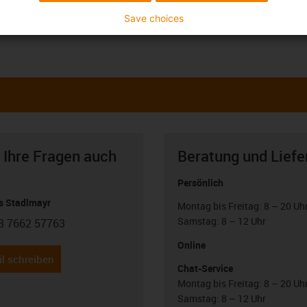
Save choices
 Ihre Fragen auch
Beratung und Liefe
Persönlich
 Stadlmayr
Montag bis Freitag: 8 – 20 Uh
Samstag: 8 – 12 Uhr
3 7662 57763
con-phone
Online
l schreiben
Chat-Service
Montag bis Freitag: 8 – 20 Uh
Samstag: 8 – 12 Uhr