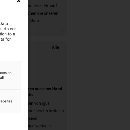
unkonfektionierte Leitung?
Dann besuchen Sie unseren
chainflex® Shop.
 Data
ou do not
igus-icon-3arrow
ion to a
ta for
Alle
ences on
all
Komponenten aus einer Hand
- mit Garantie
websites
Energieketten von igus
arbeiten heute bereits in vielen
hunderttausend
Anwendungen weltweit