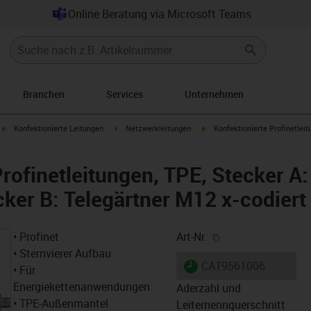
Online Beratung via Microsoft Teams
Branchen
Services
Unternehmen
igus-icon-arrow-right
igus-icon-arrow-right
igus-icon-arrow-right
Konfektionierte Leitungen
Netzwerkleitungen
Konfektionierte Profinetleit
rofinetleitungen, TPE, Stecker A:
cker B: Telegärtner M12 x-codiert
igus-icon-copy-cl
• Profinet
Art-Nr.
• Sternvierer Aufbau
igus-icon-lieferzeit
CAT9561006
• Für
Energiekettenanwendungen
Aderzahl und
• TPE-Außenmantel
Leiternennquerschnitt