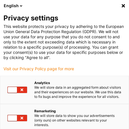
English
(0)
Privacy settings
igus-icon-arrow-right
igus-icon-arrow-right
igus-icon-arrow-right
igus-i
Home
Leitungen für Energieketten
Konfektionierte Leitungen
This website protects your privacy by adhering to the European
igus-icon-arrow-right
Netzwerkleitungen
Konfektionierte Profinet Leitungen, TPE, Stecker A: M12
Union General Data Protection Regulation (GDPR). We will not
Stift D-kodiert, Stecker B: M12 Stift D-kodiert
use your data for any purpose that you do not consent to and
only to the extent not exceeding data which is necessary in
Konfektionierte Profinet
relation to a specific purpose(s) of processing. You can grant
your consent(s) to use your data for specific purposes below or
Leitungen, TPE, Stecker A:
by clicking "Agree to all".
M12 Stift D-kodiert, Stecker B:
Visit our Privacy Policy page for more
M12 Stift D-kodiert
Analytics
We will store data in an aggregated form about visitors
and their experiences on our website. We use this data
to fix bugs and improve the experience for all visitors.
Remarketing
We will store data to show you our advertisements
(only ours) on other websites relevant to your
interests.