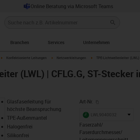
Online Beratung via Microsoft Teams
Branchen
Services
Unternehmen
igus-icon-arrow-right
igus-icon-arrow-right
igus-icon-arrow-right
Konfektionierte Leitungen
Netzwerkleitungen
TPE-Lichtwellenleiter (LWL)
eiter (LWL) | CFLG.G, ST-Stecker 
igus-icon-copy-cl
Glasfaserleitung für
Art-Nr.
höchste Beanspruchung
igus-icon-lieferzeit
LWL9040032
TPE-Außenmantel
Faserzahl/
Halogenfrei
Faserdurchmesser/
Silikonfrei
Leiternennquerschnitt