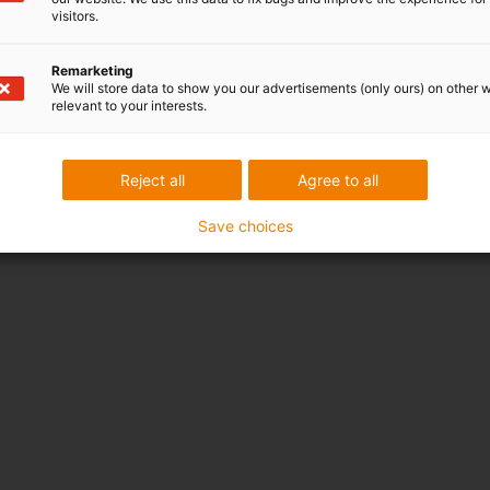
visitors.
Remarketing
We will store data to show you our advertisements (only ours) on other 
relevant to your interests.
Reject all
Agree to all
Save choices