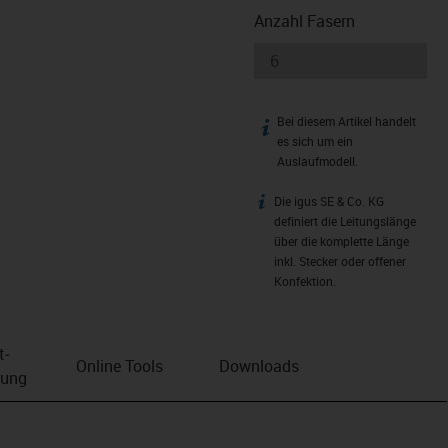
Anzahl Fasern
Bei diesem Artikel handelt
igus-icon-info
es sich um ein
Auslaufmodell.
Die igus SE & Co. KG
igus-icon-info
definiert die Leitungslänge
über die komplette Länge
inkl. Stecker oder offener
Konfektion.
t­
Online Tools
Downloads
bung