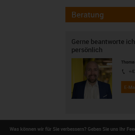
Beratung
Gerne beantworte ich
persönlich
Thomas
+4
igus-i
E-Mai
Was können wir für Sie verbessern? Geben Sie uns Ihr Fe