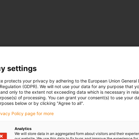
y settings
te protects your privacy by adhering to the European Union General
 Regulation (GDPR). We will not use your data for any purpose that y
and only to the extent not exceeding data which is necessary in relat
urpose(s) of processing. You can grant your consent(s) to use your da
rposes below or by clicking "Agree to all".
rivacy Policy page for more
Analytics
We will store data in an aggregated form about visitors and their experi
our website. We use this data to fix bugs and improve the experience for 