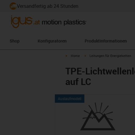
Versandfertig ab 24 Stunden
Shop
Konfiguratoren
Produktinformationen
igus-icon-arrow-right
igus-icon-arrow-right
Home
Leitungen für Energieketten
TPE-Lichtwellenl
auf LC
Auslaufmodell