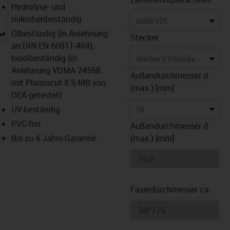
Hydrolyse- und
mikrobenbeständig
6x50/125
igus-icon-lupe
Ölbeständig (in Anlehnung
Stecker
an DIN EN 60811-404),
bioölbeständig (in
Stecker ST/Stecker ST inkl. Umsetzung auf LC beidseitig
Anlehnung VDMA 24568
Außendurchmesser d
mit Plantocut 8 S-MB von
(max.) [mm]
DEA getestet)
UV-beständig
10
PVC-frei
Außendurchmesser d
Bis zu 4 Jahre Garantie
(max.) [mm]
Faserdurchmesser ca.