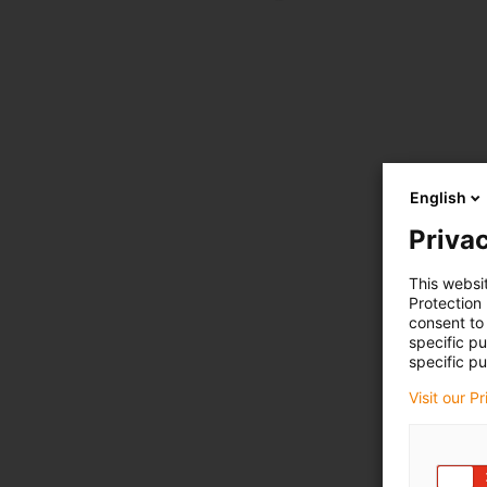
English
Privac
This websi
Protection
consent to 
specific p
specific pu
Visit our P