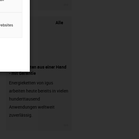
igus-icon-3arrow
Alle
websites
Komponenten aus einer Hand
- mit Garantie
Energieketten von igus
arbeiten heute bereits in vielen
hunderttausend
Anwendungen weltweit
zuverlässig.
igus-icon-3arrow