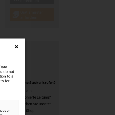
igus-icon-lebensdauerrechner
berechnen
Gratismuster
igus-icon-gratismuster
anfordern
 Data
ou do not
ion to a
ta for
Leitung ohne Stecker kaufen?
Sie suchen eine
unkonfektionierte Leitung?
Dann besuchen Sie unseren
chainflex® Shop.
ences on
all