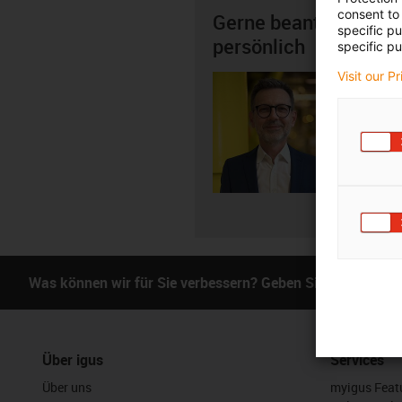
consent to 
Gerne beantworte ich
specific p
persönlich
specific pu
Visit our P
Dieter 
+4
igus-i
E-Mai
Was können wir für Sie verbessern? Geben Sie uns Ihr Fe
Über igus
Services
Über uns
myigus Feat