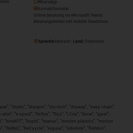
otion
WhatsApp
Kontaktformular
Online Beratung via Microsoft Teams
Beratungstermin mit mobiler Roadshow
Sprache:
Deutsch
Land:
Österreich
ar", "drylin", "dryspin", "dry-tech", "dryway", "easy chain",
", "e-spool", "fixflex", "flizz", "i.Cee", "ibow", "igear",
m", "kineKIT", "kopla", "manus", "motion plastics", "motion
", "ReBeL", "ReCyycle", "reguse", "robolink", "Rohbot",