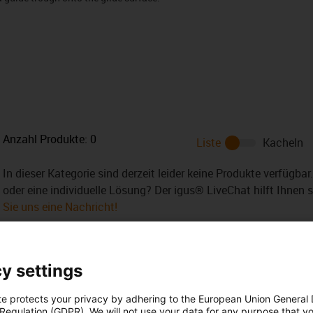
Anzahl Produkte:
0
Liste
Kacheln
In dieser Kategorie sind derzeit leider keine Produkte verfügba
oder eine individuelle Lösung? Der igus® LiveChat hilft Ihnen 
Sie uns eine Nachricht!
y settings
te protects your privacy by adhering to the European Union General
 Regulation (GDPR). We will not use your data for any purpose that y