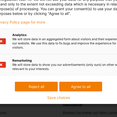
and only to the extent not exceeding data which is necessary in relat
 Ihre Fragen auch
Beratung und Liefe
urpose(s) of processing. You can grant your consent(s) to use your da
rposes below or by clicking "Agree to all".
Persönlich
rivacy Policy page for more
Bencer
Montag bis Freitag: 8 – 20 Uh
Samstag: 8 – 12 Uhr
3 7662 57763
con-phone
Analytics
We will store data in an aggregated form about visitors and their experi
Online
our website. We use this data to fix bugs and improve the experience for 
l schreiben
visitors.
Chat-Service
Montag bis Freitag: 8 – 20 Uh
Samstag: 8 – 12 Uhr
Remarketing
We will store data to show you our advertisements (only ours) on other 
relevant to your interests.
edback.
Lob & Kritik
Reject all
Agree to all
Save choices
Newsletter
ures
Bleiben Sie immer auf dem Lauf