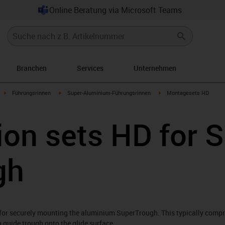
Online Beratung via Microsoft Teams
Branchen
Services
Unternehmen
row-right
igus-icon-arrow-right
igus-icon-arrow-right
igus-icon-arrow-right
Führungsrinnen
Super-Aluminium-Führungsrinnen
Montagesets HD
tion sets HD for 
gh
kit for securely mounting the aluminium SuperTrough. This typically comp
a guide trough onto the glide surface.