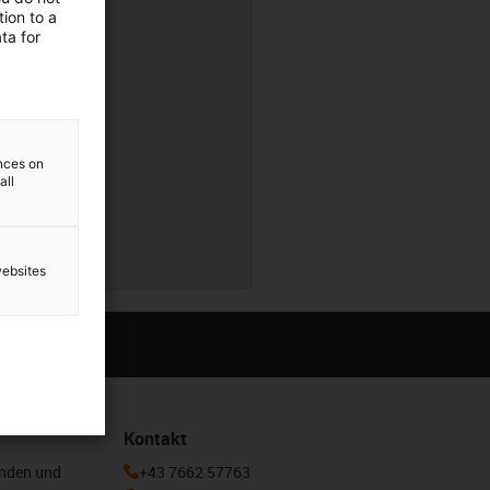
ion to a
rung
ta for
r
ences on
all
r
websites
Kontakt
enden und
+43 7662 57763