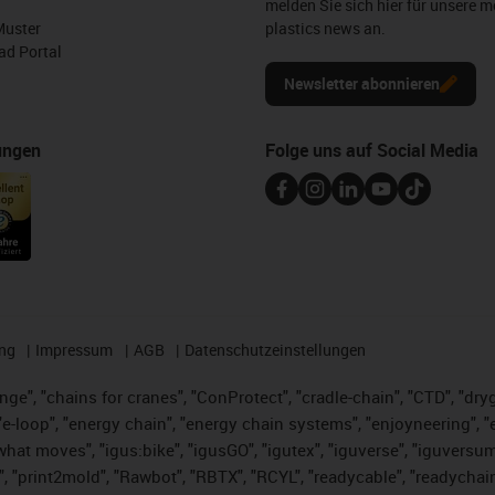
melden Sie sich hier für unsere m
Muster
plastics news an.
d Portal
Newsletter abonnieren
ungen
Folge uns auf Social Media
ng
Impressum
AGB
Datenschutzeinstellungen
nge", "chains for cranes", "ConProtect", "cradle-chain", "CTD", "dryge
-loop", "energy chain", "energy chain systems", "enjoyneering", "e-skin
es what moves", "igus:bike", "igusGO", "igutex", "iguverse", "iguversu
", "print2mold", "Rawbot", "RBTX", "RCYL", "readycable", "readychain