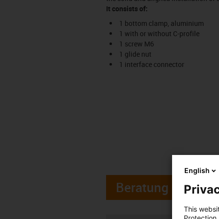
It consists of:
1 bottom clamp, aluminium
1 with or without C-profile
1 screw M6
1 glide nut
1 interface connector
English
Beratung
Privac
This websi
Protection