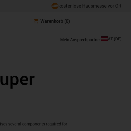
kostenlose Hausmesse vor Ort
Warenkorb
(0)
AT
(
DE
)
Mein Ansprechpartner
Super
rises several components required for