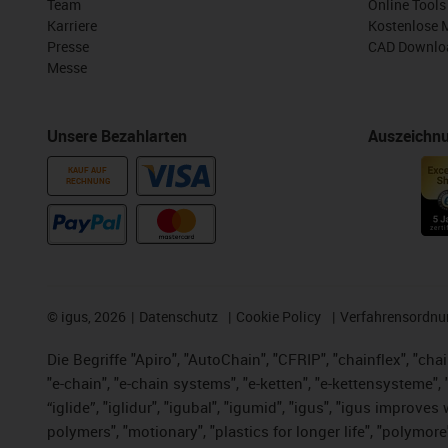
Team
Online Tools
Karriere
Kostenlose 
Presse
CAD Downloa
Messe
Unsere Bezahlarten
Auszeichn
KAUF AUF
RECHNUNG
©
igus, 2026
Datenschutz
Cookie Policy
Verfahrensordnu
Die Begriffe "Apiro", "AutoChain", "CFRIP", "chainflex", "chai
"e-chain", "e-chain systems", "e-ketten", "e-kettensysteme", "e
“iglide”, "iglidur", "igubal", "igumid", "igus", "igus improv
polymers", "motionary", "plastics for longer life", "polymore