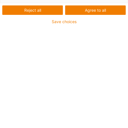
Reject all
Agree to all
Save choices
1
von
6
Gute Verschleißfestigkeit bei
Raumtemperatur
Gute Verschleißfestigkeit bei mittleren
Temperaturen
Hervorragende Reibwerte
Geringe Feuchtigkeitsaufnahme
Besonders resistent gegen
Kantenpressung
Besonders resistent gegen Stöße und