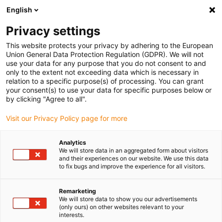
English
Bitte wählen Sie Ihren
Lieferstandort
Privacy settings
Die Auswahl der Länder-/Regionsseite kann
This website protects your privacy by adhering to the European
Union General Data Protection Regulation (GDPR). We will not
verschiedene Faktoren wie Preis,
use your data for any purpose that you do not consent to and
Einkaufsmöglichkeiten und Produktverfügbarkeit
only to the extent not exceeding data which is necessary in
beeinflussen.
relation to a specific purpose(s) of processing. You can grant
your consent(s) to use your data for specific purposes below or
Gehe zu
by clicking "Agree to all".
Alle Standorte ansehen
www.igus.com
Visit our Privacy Policy page for more
search
(
0
)
Analytics
We will store data in an aggregated form about visitors
search
and their experiences on our website. We use this data
Home
...
iglidur® P210 Führungsring
to fix bugs and improve the experience for all visitors.
iglidur® P210
Remarketing
Führungsring
We will store data to show you our advertisements
(only ours) on other websites relevant to your
interests.