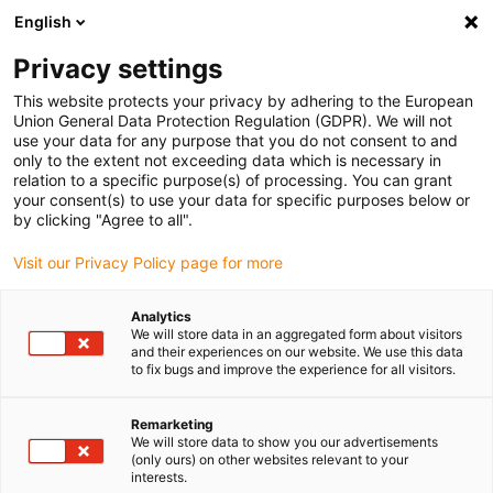
English
Bitte wählen Sie Ihren
Lieferstandort
Privacy settings
Die Auswahl der Länder-/Regionsseite kann
This website protects your privacy by adhering to the European
Union General Data Protection Regulation (GDPR). We will not
verschiedene Faktoren wie Preis,
use your data for any purpose that you do not consent to and
Einkaufsmöglichkeiten und Produktverfügbarkeit
only to the extent not exceeding data which is necessary in
beeinflussen.
relation to a specific purpose(s) of processing. You can grant
your consent(s) to use your data for specific purposes below or
Gehe zu
by clicking "Agree to all".
Alle Standorte ansehen
www.igus.com
Visit our Privacy Policy page for more
search
(
0
)
Analytics
We will store data in an aggregated form about visitors
search
and their experiences on our website. We use this data
Home
...
iglidur® P Führungsring
to fix bugs and improve the experience for all visitors.
iglidur® P
Remarketing
Führungsring
We will store data to show you our advertisements
(only ours) on other websites relevant to your
interests.