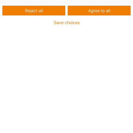
Reject all
Agree to all
Save choices
1
von
6
Sehr gute Reibwerte
Geringe Feuchtigkeitsaufnahme
Resistent gegen Kantenpressung
Resistent gegen Stöße und Schläge
Resistent gegen Schmutz und Staub
Art.-Nr.