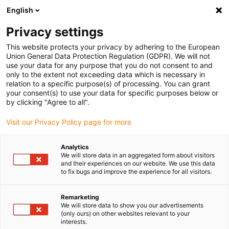
English
Bitte wählen Sie Ihren
Lieferstandort
Privacy settings
Die Auswahl der Länder-/Regionsseite kann
This website protects your privacy by adhering to the European
Union General Data Protection Regulation (GDPR). We will not
verschiedene Faktoren wie Preis,
use your data for any purpose that you do not consent to and
Einkaufsmöglichkeiten und Produktverfügbarkeit
only to the extent not exceeding data which is necessary in
beeinflussen.
relation to a specific purpose(s) of processing. You can grant
your consent(s) to use your data for specific purposes below or
Gehe zu
by clicking "Agree to all".
Alle Standorte ansehen
www.igus.com
Visit our Privacy Policy page for more
search
(
0
)
Analytics
We will store data in an aggregated form about visitors
search
and their experiences on our website. We use this data
Home
...
iglidur® J350 Führungsring
to fix bugs and improve the experience for all visitors.
iglidur® J350
Remarketing
Führungsring
We will store data to show you our advertisements
(only ours) on other websites relevant to your
interests.