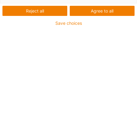
Reject all
Agree to all
Save choices
1
von
6
Gute Verschleißfestigkeit bei
Raumtemperatur
Sehr gute Verschleißfestigkeit bei
mittleren Temperaturen
Gute Verschleißfestigkeit bei hohen
Temperaturen
Sehr gute Reibwerte
Sehr geringe Feuchtigkeitsaufnahme
Gute Verschleißfestigkeit unter Wasser