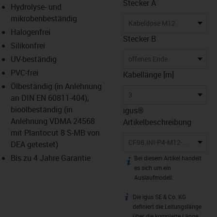
Stecker A
Hydrolyse- und
mikrobenbeständig
Kabeldose M12
Halogenfrei
Stecker B
Silikonfrei
UV-beständig
offenes Ende
PVC-frei
Kabellänge [m]
Ölbeständig (in Anlehnung
3
an DIN EN 60811-404),
bioölbeständig (in
igus®
Anlehnung VDMA 24568
Artikelbeschreibung
mit Plantocut 8 S-MB von
CF98.INI-P4-M12-BG-3
DEA getestet)
Bis zu 4 Jahre Garantie
Bei diesem Artikel handelt
igus-icon-info
es sich um ein
Auslaufmodell.
Die igus SE & Co. KG
igus-icon-info
definiert die Leitungslänge
über die komplette Länge