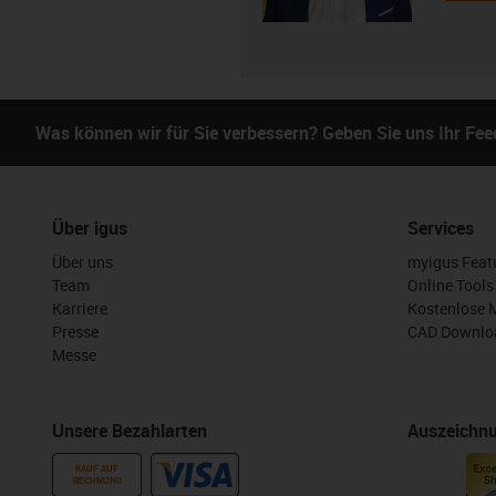
Was können wir für Sie verbessern? Geben Sie uns Ihr Fe
Über igus
Services
Über uns
myigus Feat
Team
Online Tools
Karriere
Kostenlose 
Presse
CAD Downloa
Messe
Unsere Bezahlarten
Auszeichn
KAUF AUF
RECHNUNG