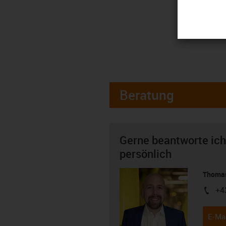
Beratung
Gerne beantworte ich
persönlich
Thomas
+4
igus-i
E-Mai