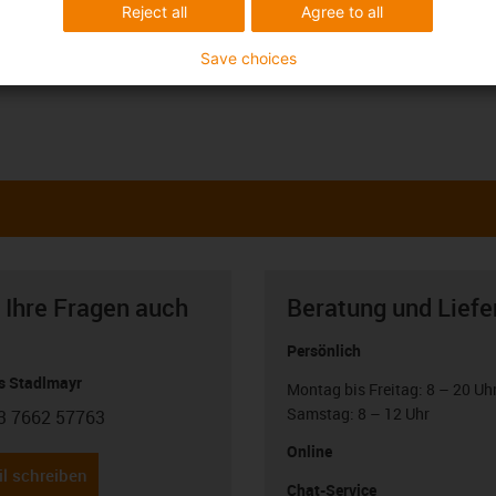
Reject all
Agree to all
Save choices
 Ihre Fragen auch
Beratung und Liefe
Persönlich
 Stadlmayr
Montag bis Freitag: 8 – 20 Uh
Samstag: 8 – 12 Uhr
3 7662 57763
con-phone
Online
l schreiben
Chat-Service