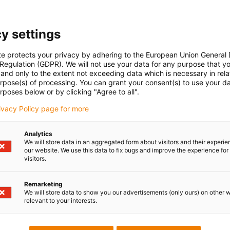
y settings
te protects your privacy by adhering to the European Union General
 Regulation (GDPR). We will not use your data for any purpose that y
and only to the extent not exceeding data which is necessary in relat
urpose(s) of processing. You can grant your consent(s) to use your da
rposes below or by clicking "Agree to all".
rivacy Policy page for more
Analytics
We will store data in an aggregated form about visitors and their experi
our website. We use this data to fix bugs and improve the experience for 
visitors.
Remarketing
We will store data to show you our advertisements (only ours) on other 
relevant to your interests.