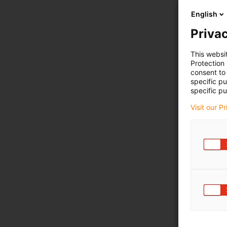
English
Privac
This websi
Protection
consent to 
specific p
specific pu
Visit our P