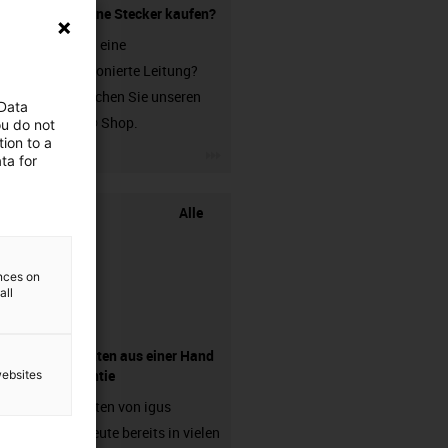
Leitung ohne Stecker kaufen?
Sie suchen eine
unkonfektionierte Leitung?
Dann besuchen Sie unseren
 Data
chainflex® Shop.
ou do not
ion to a
igus-icon-3arrow
ta for
Alle
ences on
all
Komponenten aus einer Hand
- mit Garantie
websites
Energieketten von igus
arbeiten heute bereits in vielen