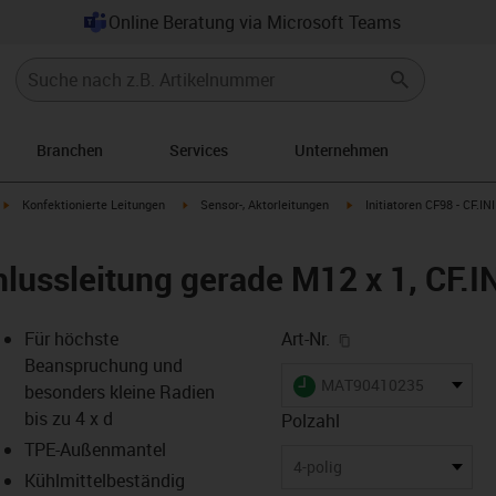
Online Beratung via Microsoft Teams
Branchen
Services
Unternehmen
igus-icon-arrow-right
igus-icon-arrow-right
igus-icon-arrow-right
Konfektionierte Leitungen
Sensor-, Aktorleitungen
Initiatoren CF98 - CF.INI
lussleitung gerade M12 x 1, CF.I
igus-icon-copy-cl
Für höchste
Art-Nr.
Beanspruchung und
igus-icon-lieferzeit
MAT90410235
besonders kleine Radien
bis zu 4 x d
Polzahl
TPE-Außenmantel
-icon-lupe
-icon-lupe
4-polig
Kühlmittelbeständig