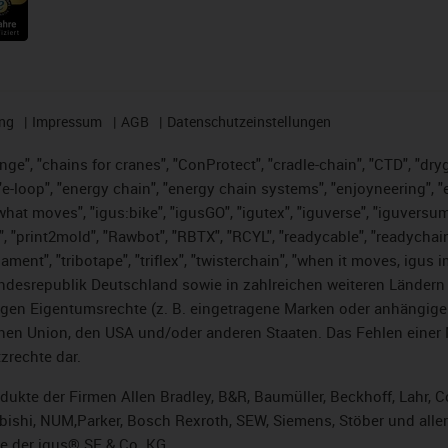
ng
Impressum
AGB
Datenschutzeinstellungen
nge", "chains for cranes", "ConProtect", "cradle-chain", "CTD", "dryge
-loop", "energy chain", "energy chain systems", "enjoyneering", "e-skin
es what moves", "igus:bike", "igusGO", "igutex", "iguverse", "iguversu
", "print2mold", "Rawbot", "RBTX", "RCYL", "readycable", "readychain
lament", "tribotape", "triflex", "twisterchain", "when it moves, igus 
desrepublik Deutschland sowie in zahlreichen weiteren Ländern un
stigen Eigentumsrechte (z. B. eingetragene Marken oder anhängi
n Union, den USA und/oder anderen Staaten. Das Fehlen einer Ma
zrechte dar.
rodukte der Firmen Allen Bradley, B&R, Baumüller, Beckhoff, Lahr
subishi, NUM,Parker, Bosch Rexroth, SEW, Siemens, Stöber und alle
e der igus® SE & Co. KG.