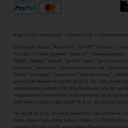
©
igus, 2026
Datenschutz
Cookie Policy
Verfahrensordnu
Die Begriffe "Apiro", "AutoChain", "CFRIP", "chainflex", "chai
"e-chain", "e-chain systems", "e-ketten", "e-kettensysteme", "e
“iglide”, "iglidur", "igubal", "igumid", "igus", "igus improv
polymers", "motionary", "plastics for longer life", "polymore
"savfe", "speedigus", "superwise", "take the dryway", "tribofi
geschützte Marken der igus® SE & Co. KG, Köln, in der Bun
repräsentative, jedoch nicht abschließende Liste der gei
verbundenen Unternehmen in Deutschland, der Europäische
stellt keinen Verzicht der igus® SE & Co. KG auf ihre Schut
Die igus® SE & Co. KG weist darauf hin, dass sie keine P
Festo, Heidenhain, Jetter, Lenze, LinMot, LTi DRiVES, Mit
vertreibt. Die von igus® angebotenen Produkte sind solch