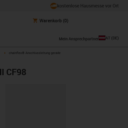
kostenlose Hausmesse vor Ort
Warenkorb
(0)
AT
(
DE
)
Mein Ansprechpartner
igus-icon-arrow-right
chainflex® Anschlussleitung gerade
NI CF98
ipboard