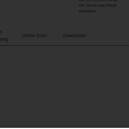
inkl. Stecker oder offener
Konfektion.
t­
Online Tools
Downloads
bung