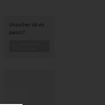
Unsicher ob es
passt?
Lebensdauer
igus-icon-lebensdauerrechner
berechnen