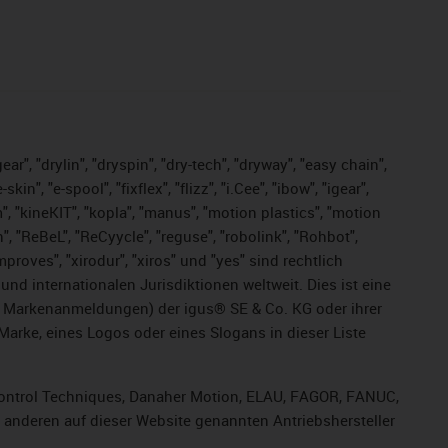
ar", "drylin", "dryspin", "dry-tech", "dryway", "easy chain",
", "e-spool", "fixflex", "flizz", "i.Cee", "ibow", "igear",
m", "kineKIT", "kopla", "manus", "motion plastics", "motion
", "ReBeL", "ReCyycle", "reguse", "robolink", "Rohbot",
improves", "xirodur", "xiros" und "yes" sind rechtlich
d internationalen Jurisdiktionen weltweit. Dies ist eine
ge Markenanmeldungen) der igus® SE & Co. KG oder ihrer
rke, eines Logos oder eines Slogans in dieser Liste
, Control Techniques, Danaher Motion, ELAU, FAGOR, FANUC,
r anderen auf dieser Website genannten Antriebshersteller