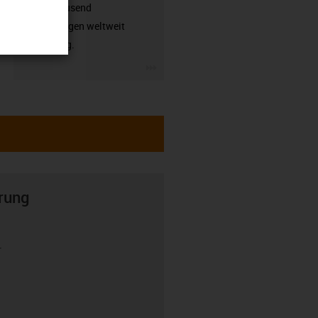
hunderttausend
Anwendungen weltweit
zuverlässig.
igus-icon-3arrow
rung
r