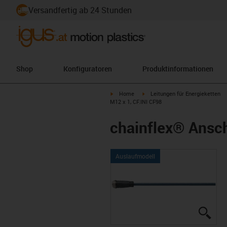
Versandfertig ab 24 Stunden
Shop
Konfiguratoren
Produktinformationen
igus-icon-arrow-right
igus-icon-arrow-right
Home
Leitungen für Energieketten
M12 x 1, CF.INI CF98
chainflex® Ansch
Auslaufmodell
igus
igus