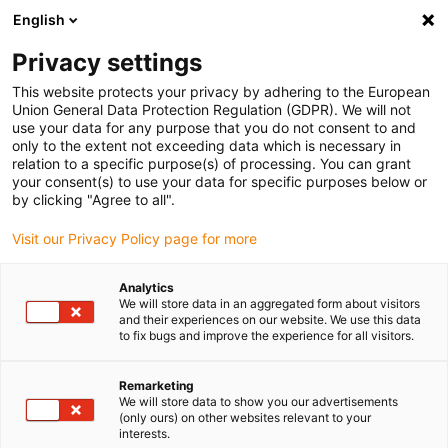
English
Bitte wählen Sie Ihren
Lieferstandort
Privacy settings
Die Auswahl der Länder-/Regionsseite kann
This website protects your privacy by adhering to the European
Union General Data Protection Regulation (GDPR). We will not
verschiedene Faktoren wie Preis,
use your data for any purpose that you do not consent to and
Einkaufsmöglichkeiten und Produktverfügbarkeit
only to the extent not exceeding data which is necessary in
beeinflussen.
relation to a specific purpose(s) of processing. You can grant
your consent(s) to use your data for specific purposes below or
Gehe zu
by clicking "Agree to all".
Alle Standorte ansehen
www.igus.com
Visit our Privacy Policy page for more
search
(
0
)
Analytics
We will store data in an aggregated form about visitors
search
and their experiences on our website. We use this data
Home
...
to fix bugs and improve the experience for all visitors.
iglidur® L350, zylindrisches Gleitlager, mm
iglidur® L350,
Remarketing
We will store data to show you our advertisements
zylindrisches
(only ours) on other websites relevant to your
interests.