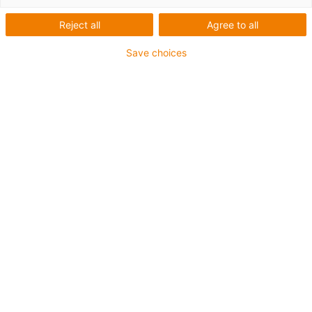
Gleitlager, mm
Reject all
Agree to all
Save choices
1
von
2
Gute Verschleißfestigkeit bei mittleren
Temperaturen
Gute Verschleißfestigkeit bei hohen
Temperaturen
geeignet für extrem hohe
Geschwindigkeiten
Sehr gute Reibwerte