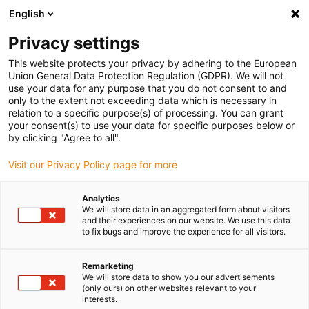
English
Bitte wählen Sie Ihren Lieferstandort
Privacy settings
Die Auswahl der Länder-/Regionsseite kann verschiedene
Faktoren wie Preis, Versandoptionen und Produktverfügbarkeit
This website protects your privacy by adhering to the European
Union General Data Protection Regulation (GDPR). We will not
beeinflussen.
use your data for any purpose that you do not consent to and
only to the extent not exceeding data which is necessary in
relation to a specific purpose(s) of processing. You can grant
Alle Standorte anzeigen
your consent(s) to use your data for specific purposes below or
by clicking "Agree to all".
Gehe zu www.igus.com
Visit our Privacy Policy page for more
Analytics
(0)
We will store data in an aggregated form about visitors
and their experiences on our website. We use this data
to fix bugs and improve the experience for all visitors.
Startseite igus Österreich
Anwendungsbeispiele
Energieführungssystem Für Verfahrbare Bühnenpodien
Remarketing
We will store data to show you our advertisements
(only ours) on other websites relevant to your
interests.