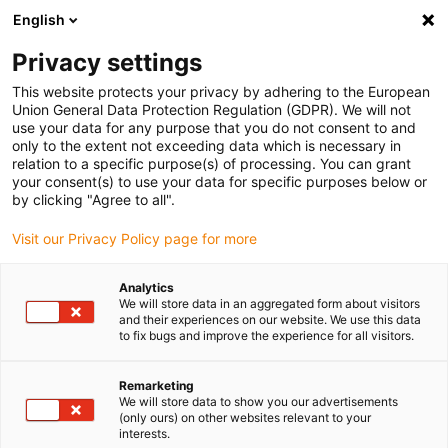
English
Bitte wählen Sie Ihren Lieferstandort
Privacy settings
Die Auswahl der Länder-/Regionsseite kann verschiedene
Faktoren wie Preis, Versandoptionen und Produktverfügbarkeit
This website protects your privacy by adhering to the European
Union General Data Protection Regulation (GDPR). We will not
beeinflussen.
use your data for any purpose that you do not consent to and
only to the extent not exceeding data which is necessary in
relation to a specific purpose(s) of processing. You can grant
Alle Standorte anzeigen
your consent(s) to use your data for specific purposes below or
by clicking "Agree to all".
Gehe zu www.igus.com
Visit our Privacy Policy page for more
Analytics
(0)
We will store data in an aggregated form about visitors
and their experiences on our website. We use this data
to fix bugs and improve the experience for all visitors.
Startseite igus Österreich
Automatentechnik
Retail Tech Day
Remarketing
We will store data to show you our advertisements
(only ours) on other websites relevant to your
Retail Tech Day
interests.