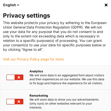
English
Bitte wählen Sie Ihren Lieferstandort
Privacy settings
Die Auswahl der Länder-/Regionsseite kann verschiedene
Faktoren wie Preis, Versandoptionen und Produktverfügbarkeit
This website protects your privacy by adhering to the European
Union General Data Protection Regulation (GDPR). We will not
beeinflussen.
use your data for any purpose that you do not consent to and
only to the extent not exceeding data which is necessary in
relation to a specific purpose(s) of processing. You can grant
Alle Standorte anzeigen
your consent(s) to use your data for specific purposes below or
by clicking "Agree to all".
Gehe zu www.igus.com
Visit our Privacy Policy page for more
Analytics
(0)
We will store data in an aggregated form about visitors
and their experiences on our website. We use this data
to fix bugs and improve the experience for all visitors.
Startseite igus Österreich
SLW-Baureihe
SLWM
Remarketing
We will store data to show you our advertisements
(only ours) on other websites relevant to your
drylin® SLW mit digitalem
interests.