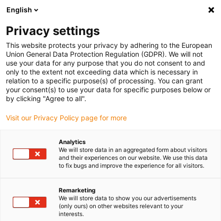
English
Bitte wählen Sie Ihren Lieferstandort
Privacy settings
Die Auswahl der Länder-/Regionsseite kann verschiedene
Faktoren wie Preis, Versandoptionen und Produktverfügbarkeit
This website protects your privacy by adhering to the European
Union General Data Protection Regulation (GDPR). We will not
beeinflussen.
use your data for any purpose that you do not consent to and
only to the extent not exceeding data which is necessary in
Alle Standorte anzeigen
relation to a specific purpose(s) of processing. You can grant
your consent(s) to use your data for specific purposes below or
by clicking "Agree to all".
Gehe zu www.igus.com
Visit our Privacy Policy page for more
(0)
Analytics
We will store data in an aggregated form about visitors
and their experiences on our website. We use this data
Startseite igus Österreich
Linearachsen mit Zahnriemen
to fix bugs and improve the experience for all visitors.
Technische Daten
Remarketing
We will store data to show you our advertisements
(only ours) on other websites relevant to your
drylin® ZLW - Technische
interests.