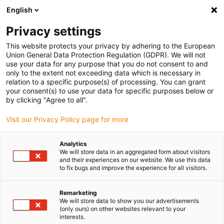
English
Bitte wählen Sie Ihren Lieferstandort
Privacy settings
Die Auswahl der Länder-/Regionsseite kann verschiedene
Faktoren wie Preis, Versandoptionen und Produktverfügbarkeit
This website protects your privacy by adhering to the European
Union General Data Protection Regulation (GDPR). We will not
beeinflussen.
use your data for any purpose that you do not consent to and
only to the extent not exceeding data which is necessary in
relation to a specific purpose(s) of processing. You can grant
Alle Standorte anzeigen
your consent(s) to use your data for specific purposes below or
by clicking "Agree to all".
Gehe zu www.igus.com
Visit our Privacy Policy page for more
Analytics
(0)
We will store data in an aggregated form about visitors
and their experiences on our website. We use this data
to fix bugs and improve the experience for all visitors.
Startseite igus Österreich
Linearachsen mit Zahnriemen
ZLN-40
Remarketing
We will store data to show you our advertisements
(only ours) on other websites relevant to your
interests.