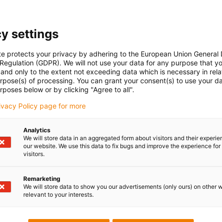
slassen.
y settings
d [mm]
D [mm]
L [m
te protects your privacy by adhering to the European Union General
8
27
17
 Regulation (GDPR). We will not use your data for any purpose that y
and only to the extent not exceeding data which is necessary in relat
10
27
17
urpose(s) of processing. You can grant your consent(s) to use your da
rposes below or by clicking "Agree to all".
12
42
23
rivacy Policy page for more
14
42
23
6
50
52
Analytics
We will store data in an aggregated form about visitors and their experi
8
80
75
our website. We use this data to fix bugs and improve the experience for 
visitors.
10
80
75
Remarketing
12
80
75
We will store data to show you our advertisements (only ours) on other 
relevant to your interests.
12
125
109
14
125
109