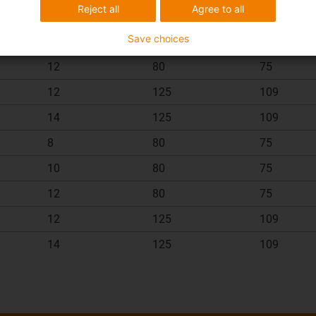
Reject all
Agree to all
8
80
75
Save choices
10
80
75
12
80
75
12
125
109
14
125
109
8
80
75
10
80
75
12
80
75
12
125
109
14
125
109