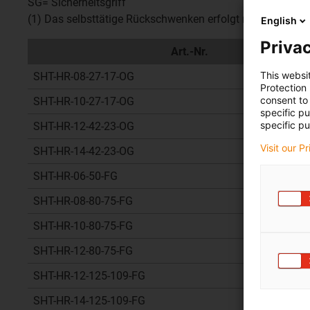
SG= Sicherheitsgriff
(1) Das selbsttätige Rückschwenken erfolgt nach dem Lo
English
Privac
Art.-Nr.
This websi
SHT-HR-08-27-17-OG
Protection
consent to 
SHT-HR-10-27-17-OG
specific p
specific pu
SHT-HR-12-42-23-OG
Visit our P
SHT-HR-14-42-23-OG
SHT-HR-06-50-FG
SHT-HR-08-80-75-FG
SHT-HR-10-80-75-FG
SHT-HR-12-80-75-FG
SHT-HR-12-125-109-FG
SHT-HR-14-125-109-FG