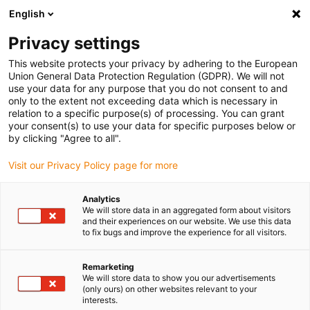
English
Bitte wählen Sie Ihren Lieferstandort
Privacy settings
Die Auswahl der Länder-/Regionsseite kann verschiedene
Faktoren wie Preis, Versandoptionen und Produktverfügbarkeit
This website protects your privacy by adhering to the European
Union General Data Protection Regulation (GDPR). We will not
beeinflussen.
use your data for any purpose that you do not consent to and
only to the extent not exceeding data which is necessary in
relation to a specific purpose(s) of processing. You can grant
Alle Standorte anzeigen
your consent(s) to use your data for specific purposes below or
by clicking "Agree to all".
Gehe zu www.igus.com
Visit our Privacy Policy page for more
Analytics
(0)
We will store data in an aggregated form about visitors
and their experiences on our website. We use this data
to fix bugs and improve the experience for all visitors.
Startseite igus Österreich
Zubehör
SHT-Adapterplatte
Remarketing
We will store data to show you our advertisements
(only ours) on other websites relevant to your
drylin® SHT -
interests.