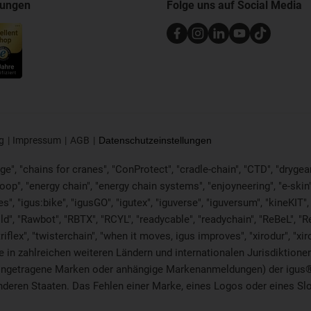
nungen
Folge uns auf Social Media
g
Impressum
AGB
Datenschutzeinstellungen
e", "chains for cranes", "ConProtect", "cradle-chain", "CTD", "drygear", 
p", "energy chain", "energy chain systems", "enjoyneering", "e-skin", "e-s
es", "igus:bike", "igusGO", "igutex", "iguverse", "iguversum", "kineKIT
ld", "Rawbot", "RBTX", "RCYL", "readycable", "readychain", "ReBeL", "Re
"triflex", "twisterchain", "when it moves, igus improves", "xirodur", 
in zahlreichen weiteren Ländern und internationalen Jurisdiktionen 
. eingetragene Marken oder anhängige Markenanmeldungen) der igus
eren Staaten. Das Fehlen einer Marke, eines Logos oder eines Sloga