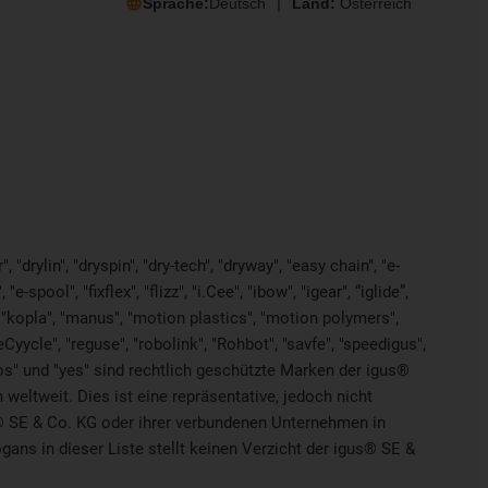
Sprache:
Deutsch
Land:
Österreich
"drylin", "dryspin", "dry-tech", "dryway", "easy chain", "e-
pool", "fixflex", "flizz", "i.Cee", "ibow", "igear", “iglide”,
", "kopla", "manus", "motion plastics", "motion polymers",
Cyycle", "reguse", "robolink", "Rohbot", "savfe", "speedigus",
"xiros" und "yes" sind rechtlich geschützte Marken der igus®
weltweit. Dies ist eine repräsentative, jedoch nicht
® SE & Co. KG oder ihrer verbundenen Unternehmen in
ns in dieser Liste stellt keinen Verzicht der igus® SE &