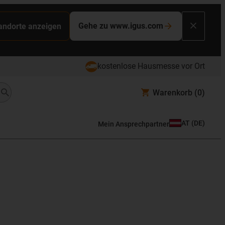
Gehe zu www.igus.com
tandorte anzeigen
kostenlose Hausmesse vor Ort
Warenkorb
(0)
AT
(
DE
)
Mein Ansprechpartner