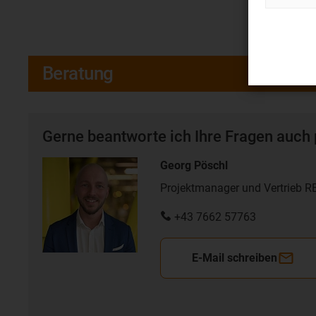
Beratung
Gerne beantworte ich Ihre Fragen auch 
Georg Pöschl
Projektmanager und Vertrieb 
+43 7662 57763
E-Mail schreiben