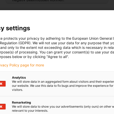
y settings
te protects your privacy by adhering to the European Union General
Kostengünstige Robotik für Ihr Automatisierungsvorhaben
 Regulation (GDPR). We will not use your data for any purpose that y
Den passenden Roboter für Ihre individuelle Anwendung find
and only to the extent not exceeding data which is necessary in relat
Stöbern, informieren und unkompliziert bestellen.
urpose(s) of processing. You can grant your consent(s) to use your da
rposes below or by clicking "Agree to all".
rivacy Policy page for more
Zum Shop
Analytics
We will store data in an aggregated form about visitors and their experi
our website. We use this data to fix bugs and improve the experience for 
visitors.
Remarketing
We will store data to show you our advertisements (only ours) on other 
relevant to your interests.