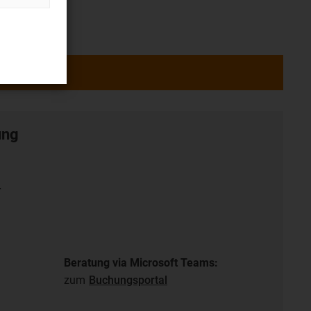
ung
r
Beratung via Microsoft Teams:
zum
Buchungsportal