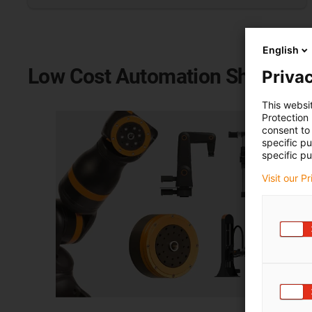
English
Low Cost Automation Shop
Privac
This websi
Protection
consent to 
specific p
specific pu
Visit our P