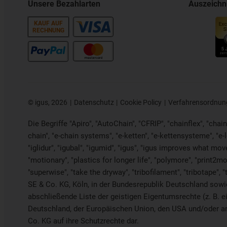
Unsere Bezahlarten
Auszeich
KAUF AUF
RECHNUNG
©
igus, 2026
Datenschutz
Cookie Policy
Verfahrensordnun
Die Begriffe "Apiro", "AutoChain", "CFRIP", "chainflex", "chaing
chain", "e-chain systems", "e-ketten", "e-kettensysteme", "e-loo
"iglidur", "igubal", "igumid", "igus", "igus improves what mov
"motionary", "plastics for longer life", "polymore", "print2mo
"superwise", "take the dryway", "tribofilament", "tribotape", 
SE & Co. KG, Köln, in der Bundesrepublik Deutschland sowie 
abschließende Liste der geistigen Eigentumsrechte (z. B
Deutschland, der Europäischen Union, den USA und/oder and
Co. KG auf ihre Schutzrechte dar.