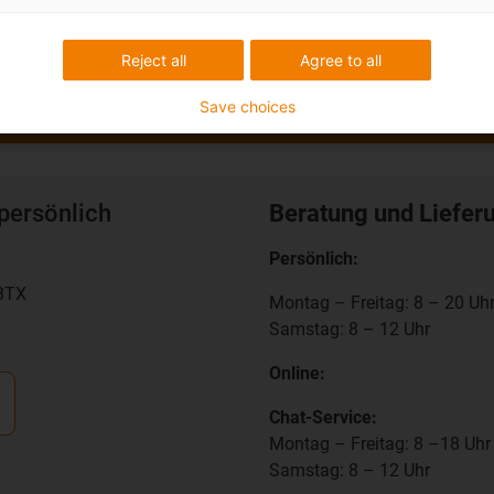
Reject all
Agree to all
Save choices
persönlich
Beratung und Liefer
Persönlich:
RBTX
Montag – Freitag: 8 – 20 Uh
Samstag: 8 – 12 Uhr
Online:
Chat-Service:
Montag – Freitag: 8 –18 Uhr
Samstag: 8 – 12 Uhr