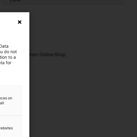
 Data
ou do not
en Sie in unserem Online-Shop.
ion to a
ta for
ences on
all
websites