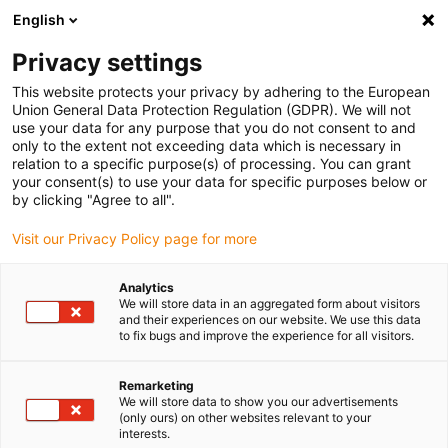
English
Bitte wählen Sie Ihren Lieferstandort
Privacy settings
Die Auswahl der Länder-/Regionsseite kann verschiedene
Faktoren wie Preis, Versandoptionen und Produktverfügbarkeit
This website protects your privacy by adhering to the European
Union General Data Protection Regulation (GDPR). We will not
beeinflussen.
use your data for any purpose that you do not consent to and
only to the extent not exceeding data which is necessary in
relation to a specific purpose(s) of processing. You can grant
Alle Standorte anzeigen
your consent(s) to use your data for specific purposes below or
by clicking "Agree to all".
Gehe zu www.igus.com
Visit our Privacy Policy page for more
Analytics
(0)
We will store data in an aggregated form about visitors
and their experiences on our website. We use this data
to fix bugs and improve the experience for all visitors.
Startseite igus Österreich
Dosierroboter
Dosierroboter In Der Tierfutterproduktion
Remarketing
We will store data to show you our advertisements
(only ours) on other websites relevant to your
interests.