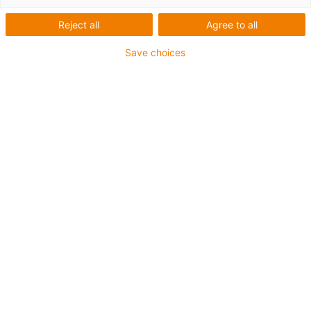
Dosierportal - TRITECH
Reject all
Agree to all
Save choices
Was wurde benötigt:
Automatisiertes Auftragen von Futtermasse auf
Trocknungsgitter
Anforderungen: