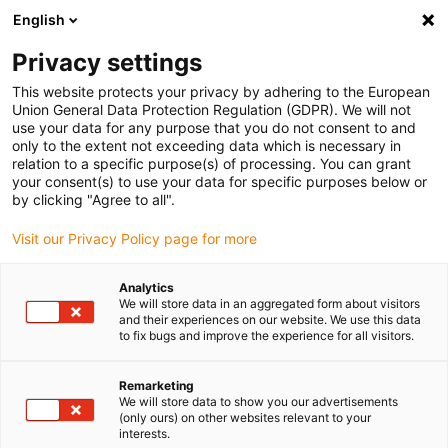
English
Bitte wählen Sie Ihren Lieferstandort
Privacy settings
Die Auswahl der Länder-/Regionsseite kann verschiedene
Faktoren wie Preis, Versandoptionen und Produktverfügbarkeit
This website protects your privacy by adhering to the European
Union General Data Protection Regulation (GDPR). We will not
beeinflussen.
use your data for any purpose that you do not consent to and
only to the extent not exceeding data which is necessary in
relation to a specific purpose(s) of processing. You can grant
Alle Standorte anzeigen
your consent(s) to use your data for specific purposes below or
by clicking "Agree to all".
Gehe zu www.igus.com
Visit our Privacy Policy page for more
Analytics
(0)
We will store data in an aggregated form about visitors
and their experiences on our website. We use this data
to fix bugs and improve the experience for all visitors.
Startseite igus Österreich
Einsatzgebiete
Logistik-Roboter
Remarketing
We will store data to show you our advertisements
(only ours) on other websites relevant to your
Logistik-Roboter
interests.