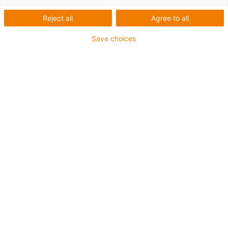
Reject all
Agree to all
Save choices
Packroboter
Effiziente
Verpackungslösungen aus
dem
Automatisierungsbaukasten
Schneller ROI durch Einsatz von Low Cost
Automation-Lösungen
Für einzelne Prozessstationen oder eine
vollautomatisierte Anlage
Individuelle und flexible Automatisierung von 2 bis 6
DOF (Degrees of Freedom)