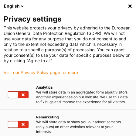
English
Bitte wählen Sie Ihren Lieferstandort
Privacy settings
Die Auswahl der Länder-/Regionsseite kann verschiedene
Faktoren wie Preis, Versandoptionen und Produktverfügbarkeit
This website protects your privacy by adhering to the European
Union General Data Protection Regulation (GDPR). We will not
beeinflussen.
use your data for any purpose that you do not consent to and
only to the extent not exceeding data which is necessary in
relation to a specific purpose(s) of processing. You can grant
Alle Standorte anzeigen
your consent(s) to use your data for specific purposes below or
by clicking "Agree to all".
Gehe zu www.igus.com
Visit our Privacy Policy page for more
Analytics
(0)
We will store data in an aggregated form about visitors
and their experiences on our website. We use this data
to fix bugs and improve the experience for all visitors.
Startseite igus Österreich
Einsatzgebiete
Packroboter
Remarketing
We will store data to show you our advertisements
(only ours) on other websites relevant to your
interests.