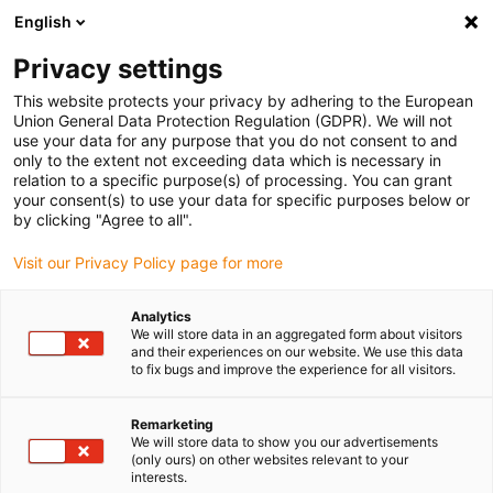
English
Bitte wählen Sie Ihren Lieferstandort
Privacy settings
Die Auswahl der Länder-/Regionsseite kann verschiedene
Faktoren wie Preis, Versandoptionen und Produktverfügbarkeit
This website protects your privacy by adhering to the European
Union General Data Protection Regulation (GDPR). We will not
beeinflussen.
use your data for any purpose that you do not consent to and
only to the extent not exceeding data which is necessary in
Alle Standorte anzeigen
relation to a specific purpose(s) of processing. You can grant
your consent(s) to use your data for specific purposes below or
by clicking "Agree to all".
Gehe zu www.igus.com
Visit our Privacy Policy page for more
(0)
Analytics
We will store data in an aggregated form about visitors
and their experiences on our website. We use this data
Startseite igus Österreich
to fix bugs and improve the experience for all visitors.
Warenautomaten selber bauen mit Robotersystemen
Verkaufsautomat Für Kaffeekapseln
Remarketing
We will store data to show you our advertisements
(only ours) on other websites relevant to your
interests.