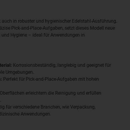
zt auch in robuster und hygienischer Edelstahl-Ausführung.
räzise Pick-and-Place-Aufgaben, setzt dieses Modell neue
z und Hygiene – ideal für Anwendungen in
erial:
Korrosionsbeständig, langlebig und geeignet für
ible Umgebungen.
:
Perfekt für Pick-and-Place-Aufgaben mit hohen
 Oberflächen erleichtern die Reinigung und erfüllen
.
itig für verschiedene Branchen, wie Verpackung,
dizinische Anwendungen.