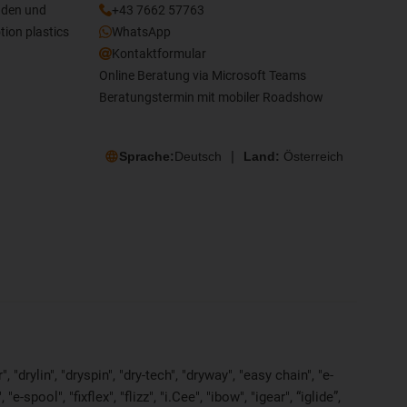
nden und
+43 7662 57763
tion plastics
WhatsApp
Kontaktformular
Online Beratung via Microsoft Teams
Beratungstermin mit mobiler Roadshow
Sprache:
Deutsch
Land:
Österreich
"drylin", "dryspin", "dry-tech", "dryway", "easy chain", "e-
pool", "fixflex", "flizz", "i.Cee", "ibow", "igear", “iglide”,