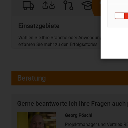
Einsatzgebiete
Wählen Sie Ihre Branche oder Anwendung und
erfahren Sie mehr zu den Erfolgsstories.
Beratung
Gerne beantworte ich Ihre Fragen auch 
Georg Pöschl
Projektmanager und Vertrieb 