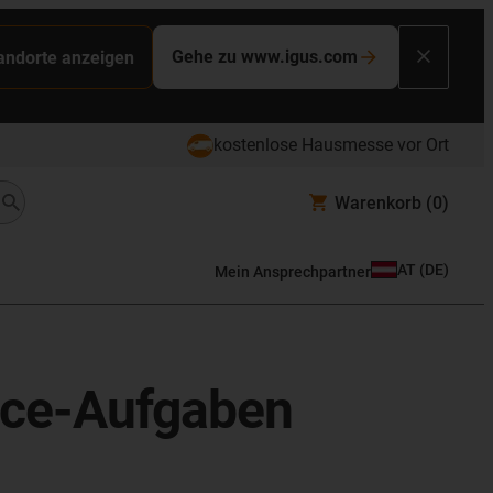
Gehe zu www.igus.com
tandorte anzeigen
kostenlose Hausmesse vor Ort
Warenkorb
(0)
AT
(
DE
)
Mein Ansprechpartner
lace-Aufgaben