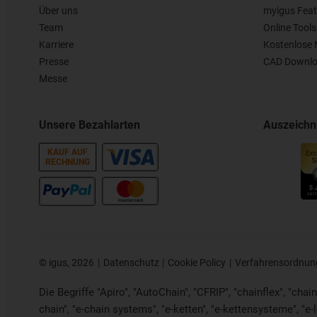
Über uns
myigus Feat
Team
Online Tools
Karriere
Kostenlose 
Presse
CAD Downlo
Messe
Unsere Bezahlarten
Auszeich
KAUF AUF
RECHNUNG
©
igus, 2026
Datenschutz
Cookie Policy
Verfahrensordnun
Die Begriffe "Apiro", "AutoChain", "CFRIP", "chainflex", "chaing
chain", "e-chain systems", "e-ketten", "e-kettensysteme", "e-loo