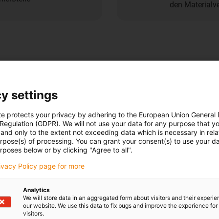
den Materialv
n
y settings
Magazin herunterladen
te protects your privacy by adhering to the European Union General
 Regulation (GDPR). We will not use your data for any purpose that y
and only to the extent not exceeding data which is necessary in relat
urpose(s) of processing. You can grant your consent(s) to use your da
rposes below or by clicking "Agree to all".
rivacy Policy page for more
Analytics
We will store data in an aggregated form about visitors and their experi
our website. We use this data to fix bugs and improve the experience for 
visitors.