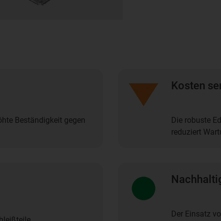
Kosten se
höhte Beständigkeit gegen
Die robuste E
reduziert War
Nachhalti
Der Einsatz vo
leißteile