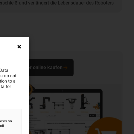
erschleiß und verlängert die Lebensdauer des Roboters
Roboter online kaufen
 Data
ou do not
ion to a
ta for
ences on
all