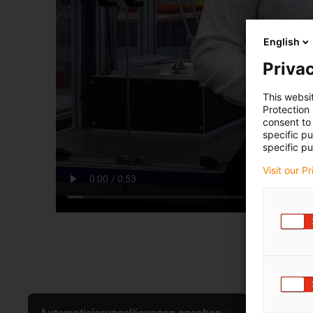
English
Privac
This websi
Protection
consent to 
specific p
specific pu
Visit our P