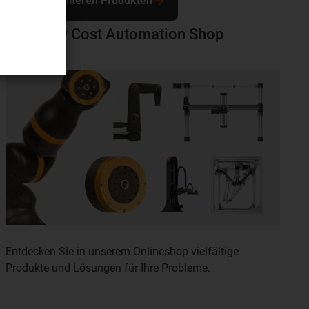
Zu den weiteren Produkten
Zum Low Cost Automation Shop
Entdecken Sie in unserem Onlineshop vielfältige
Produkte und Lösungen für Ihre Probleme.