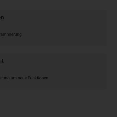
en
grammierung
it
terung um neue Funktionen