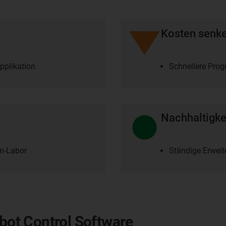
Kosten senk
pplikation
Schnellere Pro
Nachhaltigke
n-Labor
Ständige Erwei
obot Control Software