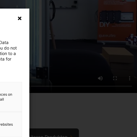
 Data
ou do not
ion to a
ta for
ences on
all
websites