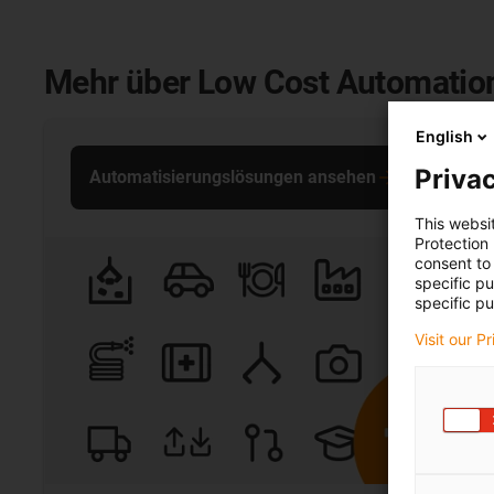
Mehr über Low Cost Automatio
English
Privac
Automatisierungslösungen ansehen
This websi
Protection
consent to 
specific p
specific pu
Visit our P