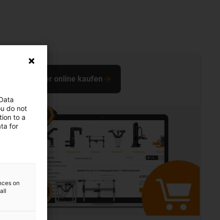
Roboter online kaufen
 Data
ou do not
ion to a
ta for
ences on
all