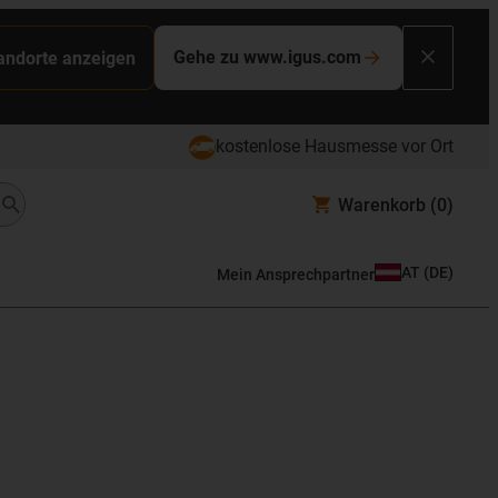
Gehe zu www.igus.com
tandorte anzeigen
kostenlose Hausmesse vor Ort
Warenkorb
(0)
AT
(
DE
)
Mein Ansprechpartner