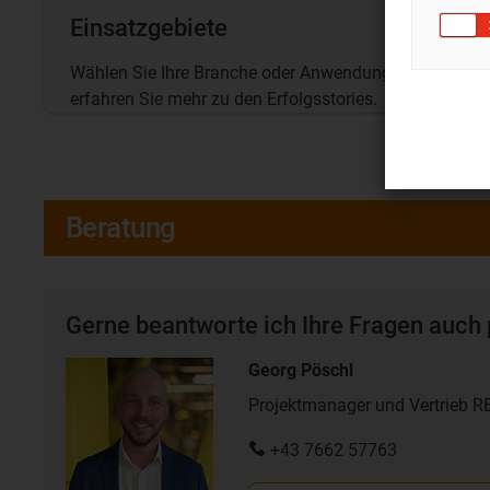
Einsatzgebiete
Wählen Sie Ihre Branche oder Anwendung und
erfahren Sie mehr zu den Erfolgsstories.
Beratung
Gerne beantworte ich Ihre Fragen auch 
Georg Pöschl
Projektmanager und Vertrieb 
+43 7662 57763