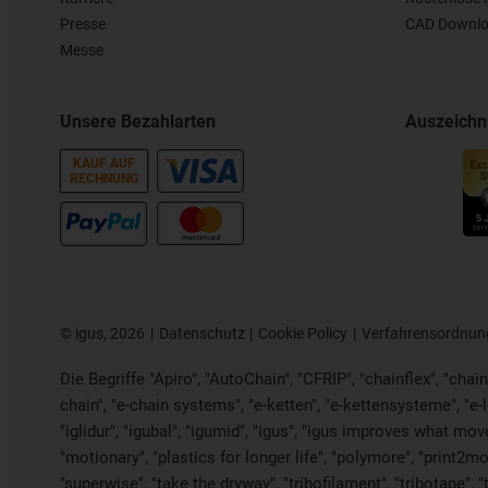
Presse
CAD Downlo
Messe
Unsere Bezahlarten
Auszeich
KAUF AUF
RECHNUNG
©
igus, 2026
Datenschutz
Cookie Policy
Verfahrensordnun
Die Begriffe "Apiro", "AutoChain", "CFRIP", "chainflex", "chaing
chain", "e-chain systems", "e-ketten", "e-kettensysteme", "e-loo
"iglidur", "igubal", "igumid", "igus", "igus improves what mov
"motionary", "plastics for longer life", "polymore", "print2mo
"superwise", "take the dryway", "tribofilament", "tribotape", 