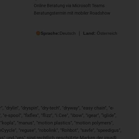
Online Beratung via Microsoft Teams
Beratungstermin mit mobiler Roadshow
Sprache:
Deutsch
Land:
Österreich
"drylin", "dryspin", "dry-tech", "dryway", "easy chain", "e-
pool", "fixflex", "flizz", "i.Cee", "ibow", "igear", “iglide”,
", "kopla", "manus", "motion plastics", "motion polymers",
Cyycle", "reguse", "robolink", "Rohbot", "savfe", "speedigus",
"xiros" und "yes" sind rechtlich geschützte Marken der igus®