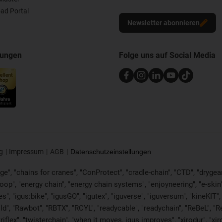
ad Portal
Newsletter abonnieren
nungen
Folge uns auf Social Media
g
Impressum
AGB
Datenschutzeinstellungen
e", "chains for cranes", "ConProtect", "cradle-chain", "CTD", "drygear", 
p", "energy chain", "energy chain systems", "enjoyneering", "e-skin", "e-s
es", "igus:bike", "igusGO", "igutex", "iguverse", "iguversum", "kineKIT
ld", "Rawbot", "RBTX", "RCYL", "readycable", "readychain", "ReBeL", "Re
"triflex", "twisterchain", "when it moves, igus improves", "xirodur", 