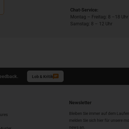
Chat-Service:
Montag – Freitag: 8 –18 Uhr
Samstag: 8 – 12 Uhr
Feedback.
Lob & Kritik
Newsletter
Bleiben Sie immer auf dem Laufe
ures
melden Sie sich hier für unsere mo
news an.
Muster