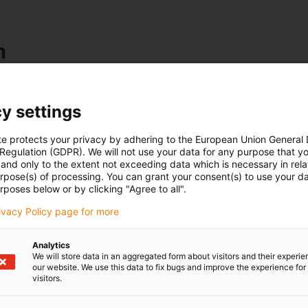
n
y settings
Magazin herunterladen
te protects your privacy by adhering to the European Union General
 Regulation (GDPR). We will not use your data for any purpose that y
and only to the extent not exceeding data which is necessary in relat
urpose(s) of processing. You can grant your consent(s) to use your da
rposes below or by clicking "Agree to all".
rivacy Policy page for more
Analytics
We will store data in an aggregated form about visitors and their experi
our website. We use this data to fix bugs and improve the experience for 
visitors.