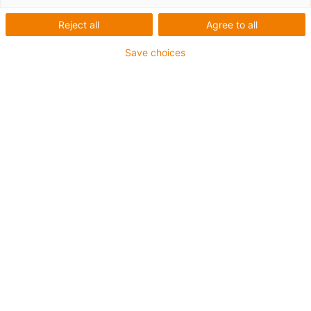
Reject all
Agree to all
Save choices
Flexible Alleskönner mit bis zu
6 Freiheitsgraden ab 3.277,60€
Die Gelenkarmroboter von igus sind flexibel in den
unterschiedlichsten Anwendungsszenarien einsetzbar.