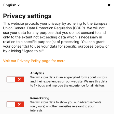
English
Bitte wählen Sie Ihren Lieferstandort
Privacy settings
Die Auswahl der Länder-/Regionsseite kann verschiedene
Faktoren wie Preis, Versandoptionen und Produktverfügbarkeit
This website protects your privacy by adhering to the European
Union General Data Protection Regulation (GDPR). We will not
beeinflussen.
use your data for any purpose that you do not consent to and
only to the extent not exceeding data which is necessary in
Alle Standorte anzeigen
relation to a specific purpose(s) of processing. You can grant
your consent(s) to use your data for specific purposes below or
by clicking "Agree to all".
Gehe zu www.igus.com
Visit our Privacy Policy page for more
(0)
Analytics
We will store data in an aggregated form about visitors
and their experiences on our website. We use this data
Startseite igus Österreich
Service
to fix bugs and improve the experience for all visitors.
Aufbau- Und Inbetriebnahmeservice
Remarketing
We will store data to show you our advertisements
(only ours) on other websites relevant to your
Aufbau- und
interests.