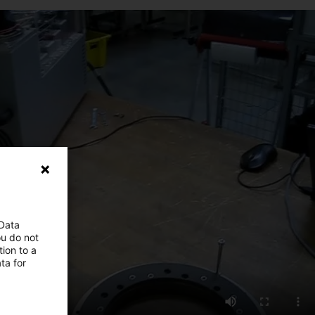
 Data
ou do not
ion to a
ta for