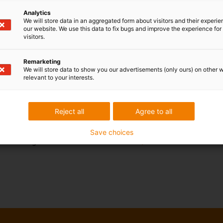
Analytics
We will store data in an aggregated form about visitors and their experi
our website. We use this data to fix bugs and improve the experience for 
visitors.
Remarketing
We will store data to show you our advertisements (only ours) on other 
onen
relevant to your interests.
Komponenten für 3D-Drucker: Lagertechnik,
Reject all
Agree to all
Energieketten,
Filamente
Save choices
Gleitlager für Prothesen &
Orthesen