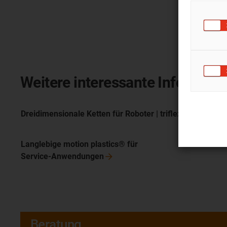
Weitere interessante Informati
Dreidimensionale Ketten für Roboter | triflex®
R
Langlebige motion plastics® für
Service-Anwendungen
Beratung