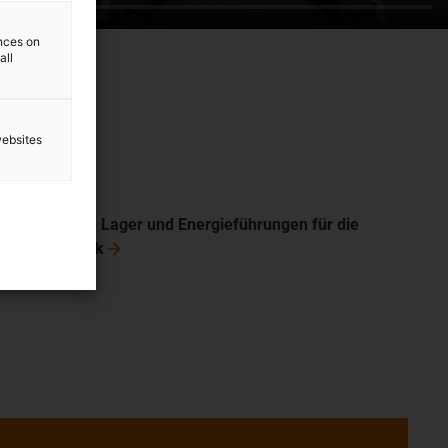
ences on
all
websites
Wartungsfreie Lager und Energieführungen für die
Medizintechnik