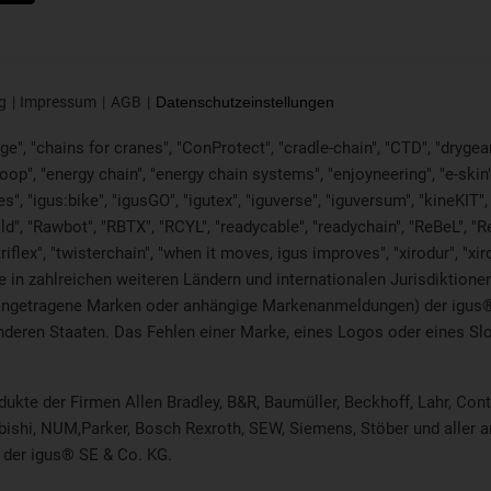
g
Impressum
AGB
Datenschutzeinstellungen
e", "chains for cranes", "ConProtect", "cradle-chain", "CTD", "drygear", 
p", "energy chain", "energy chain systems", "enjoyneering", "e-skin", "e-s
es", "igus:bike", "igusGO", "igutex", "iguverse", "iguversum", "kineKIT
ld", "Rawbot", "RBTX", "RCYL", "readycable", "readychain", "ReBeL", "Re
"triflex", "twisterchain", "when it moves, igus improves", "xirodur", 
in zahlreichen weiteren Ländern und internationalen Jurisdiktionen 
. eingetragene Marken oder anhängige Markenanmeldungen) der igus
eren Staaten. Das Fehlen einer Marke, eines Logos oder eines Sloga
odukte der Firmen Allen Bradley, B&R, Baumüller, Beckhoff, Lahr, C
ubishi, NUM,Parker, Bosch Rexroth, SEW, Siemens, Stöber und aller 
 der igus® SE & Co. KG.