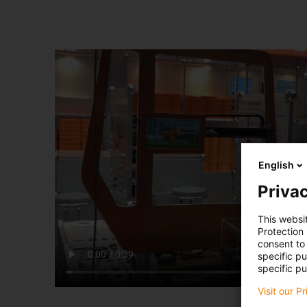
English
Privac
This websi
Protection
consent to 
specific p
specific pu
Visit our P