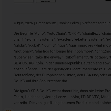
©
igus, 2026
Datenschutz
Cookie Policy
Verfahrensordnun
Die Begriffe "Apiro", "AutoChain", "CFRIP", "chainflex", "chaing
chain", "e-chain systems", "e-ketten", "e-kettensysteme", "e-loo
"iglidur", "igubal", "igumid", "igus", "igus improves what mov
"motionary", "plastics for longer life", "polymore", "print2mo
"superwise", "take the dryway", "tribofilament", "tribotape", 
SE & Co. KG, Köln, in der Bundesrepublik Deutschland sowie 
abschließende Liste der geistigen Eigentumsrechte (z. B
Deutschland, der Europäischen Union, den USA und/oder and
Co. KG auf ihre Schutzrechte dar.
Die igus® SE & Co. KG weist darauf hin, dass sie keine Pr
Festo, Heidenhain, Jetter, Lenze, LinMot, LTi DRiVES, Mits
vertreibt. Die von igus® angebotenen Produkte sind solche