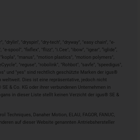
"drylin", "dryspin", "dry-tech", "dryway", "easy chain", "e-
pool", "fixflex", "flizz", "i.Cee", "ibow", "igear", “iglide”,
", "kopla", "manus", "motion plastics", "motion polymers",
Cyycle", "reguse", "robolink", "Rohbot", "savfe", "speedigus",
"xiros" und "yes" sind rechtlich geschützte Marken der igus®
weltweit. Dies ist eine repräsentative, jedoch nicht
® SE & Co. KG oder ihrer verbundenen Unternehmen in
ns in dieser Liste stellt keinen Verzicht der igus® SE &
ontrol Techniques, Danaher Motion, ELAU, FAGOR, FANUC,
anderen auf dieser Website genannten Antriebshersteller