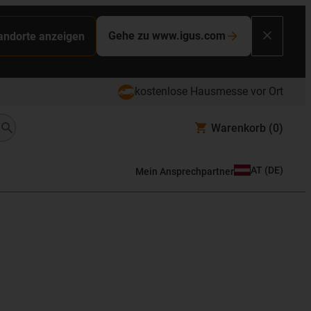
Gehe zu www.igus.com
tandorte anzeigen
kostenlose Hausmesse vor Ort
Warenkorb
(0)
AT
(
DE
)
Mein Ansprechpartner