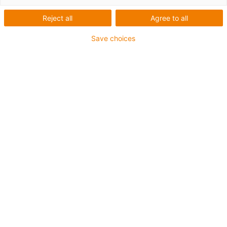
Präzise und belastbare
Reject all
Agree to all
Lagertechnik für 3D-
Save choices
Drucker an Hochschule
Rhein-Waal
Fakultät Technologie und
Bionik setzt auf schmierfreie
drylin Gewindetriebe und
iglidur Gleitlager
Das Qualitätsmanagement rückt immer mehr schon in
der Konzept- und Designphase von neuen Produkten in
den Fokus der Industrie. Um schon in einem frühen
Entwicklungsstadium Optimierungspotenziale zu