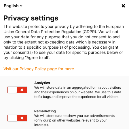
English
Bitte wählen Sie Ihren Lieferstandort
Privacy settings
Die Auswahl der Länder-/Regionsseite kann verschiedene
Faktoren wie Preis, Versandoptionen und Produktverfügbarkeit
This website protects your privacy by adhering to the European
Union General Data Protection Regulation (GDPR). We will not
beeinflussen.
use your data for any purpose that you do not consent to and
only to the extent not exceeding data which is necessary in
relation to a specific purpose(s) of processing. You can grant
Alle Standorte anzeigen
your consent(s) to use your data for specific purposes below or
by clicking "Agree to all".
Gehe zu www.igus.com
Visit our Privacy Policy page for more
Analytics
(0)
We will store data in an aggregated form about visitors
and their experiences on our website. We use this data
to fix bugs and improve the experience for all visitors.
Startseite igus Österreich
Anwendungsbeispiele
Lagertechnik Für Hochschulprojekt-3D-Drucker
Remarketing
We will store data to show you our advertisements
(only ours) on other websites relevant to your
interests.