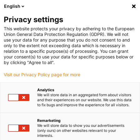
English
Bitte wählen Sie Ihren Lieferstandort
Privacy settings
Die Auswahl der Länder-/Regionsseite kann verschiedene
Faktoren wie Preis, Versandoptionen und Produktverfügbarkeit
This website protects your privacy by adhering to the European
Union General Data Protection Regulation (GDPR). We will not
beeinflussen.
use your data for any purpose that you do not consent to and
only to the extent not exceeding data which is necessary in
relation to a specific purpose(s) of processing. You can grant
Alle Standorte anzeigen
your consent(s) to use your data for specific purposes below or
by clicking "Agree to all".
Gehe zu www.igus.com
Visit our Privacy Policy page for more
Analytics
(0)
We will store data in an aggregated form about visitors
and their experiences on our website. We use this data
to fix bugs and improve the experience for all visitors.
Startseite igus Österreich
Anwendungsbeispiele
Lagertechnik Und Energieketten Für Multidüsen-3D-Drucker
Remarketing
We will store data to show you our advertisements
(only ours) on other websites relevant to your
interests.