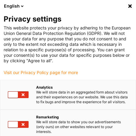
English
Bitte wählen Sie Ihren Lieferstandort
Privacy settings
Die Auswahl der Länder-/Regionsseite kann verschiedene
Faktoren wie Preis, Versandoptionen und Produktverfügbarkeit
This website protects your privacy by adhering to the European
Union General Data Protection Regulation (GDPR). We will not
beeinflussen.
use your data for any purpose that you do not consent to and
only to the extent not exceeding data which is necessary in
relation to a specific purpose(s) of processing. You can grant
Alle Standorte anzeigen
your consent(s) to use your data for specific purposes below or
by clicking "Agree to all".
Gehe zu www.igus.com
Visit our Privacy Policy page for more
Analytics
(0)
We will store data in an aggregated form about visitors
and their experiences on our website. We use this data
to fix bugs and improve the experience for all visitors.
Startseite igus Österreich
Anwendungsbeispiele
Gleitlager Für Hydraulikzylinder
Remarketing
We will store data to show you our advertisements
(only ours) on other websites relevant to your
interests.