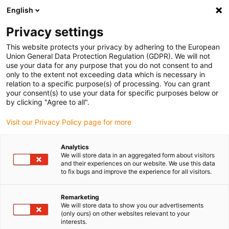
English
Bitte wählen Sie Ihren Lieferstandort
Privacy settings
Die Auswahl der Länder-/Regionsseite kann verschiedene
Faktoren wie Preis, Versandoptionen und Produktverfügbarkeit
This website protects your privacy by adhering to the European
Union General Data Protection Regulation (GDPR). We will not
beeinflussen.
use your data for any purpose that you do not consent to and
only to the extent not exceeding data which is necessary in
Alle Standorte anzeigen
relation to a specific purpose(s) of processing. You can grant
your consent(s) to use your data for specific purposes below or
by clicking "Agree to all".
Gehe zu www.igus.com
Visit our Privacy Policy page for more
(0)
Analytics
We will store data in an aggregated form about visitors
and their experiences on our website. We use this data
Startseite igus Österreich
Anwendungsbeispiele
to fix bugs and improve the experience for all visitors.
Gleitlager Für Mechanische Hacke
Remarketing
We will store data to show you our advertisements
(only ours) on other websites relevant to your
Zuverlässige
interests.