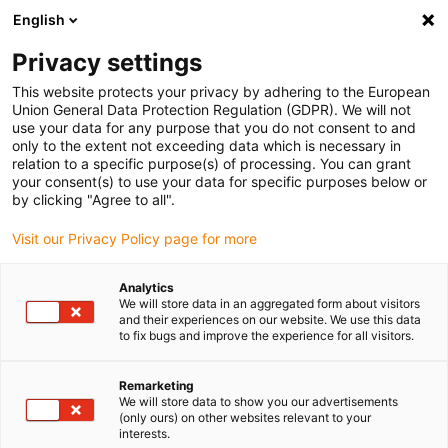
English
Bitte wählen Sie Ihren Lieferstandort
Privacy settings
Die Auswahl der Länder-/Regionsseite kann verschiedene
Faktoren wie Preis, Versandoptionen und Produktverfügbarkeit
This website protects your privacy by adhering to the European
Union General Data Protection Regulation (GDPR). We will not
beeinflussen.
use your data for any purpose that you do not consent to and
only to the extent not exceeding data which is necessary in
relation to a specific purpose(s) of processing. You can grant
Alle Standorte anzeigen
your consent(s) to use your data for specific purposes below or
by clicking "Agree to all".
Gehe zu www.igus.com
Visit our Privacy Policy page for more
Analytics
(0)
We will store data in an aggregated form about visitors
and their experiences on our website. We use this data
to fix bugs and improve the experience for all visitors.
Startseite igus Österreich
Anwendungsbeispiele
Lagertechnik Für Düngemittelstreuer
Remarketing
We will store data to show you our advertisements
(only ours) on other websites relevant to your
interests.