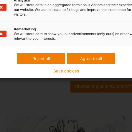
Analytics
We will store data in an aggregated form about visitors and their experi
en von Lagern, die die
Öffnungsmechanismus des Käf
our website. We use this data to fix bugs and improve the experience for 
chneidens garantieren. Die
bestehend aus zwei symmetris
visitors.
tet auch, dass eine flexible
verankert sind. Die Erdbeeren
e Erdbeere eine besonders
abgelegt.
igubal-Gelenklager
e
Remarketing
We will store data to show you our advertisements (only ours) on other 
Systeme besonders langsam in
und sorgen für eine gleichmä
relevant to your interests.
Vielzahl von
easy chain-Energ
von Leitungen für Strom und 
Reject all
Agree to all
Save choices
Übersicht iglidur Kunststoff