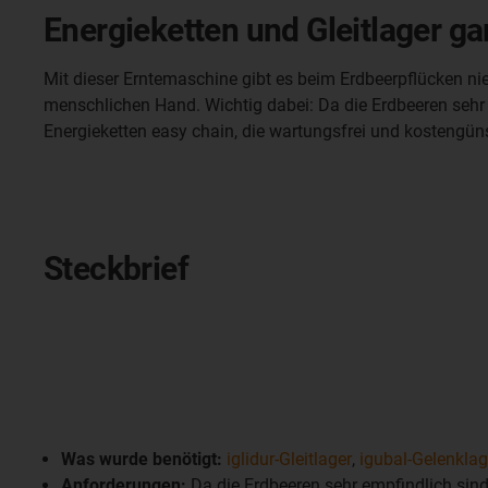
Energieketten und Gleitlager g
Mit dieser Erntemaschine gibt es beim Erdbeerpflücken n
menschlichen Hand. Wichtig dabei: Da die Erdbeeren seh
Energieketten easy chain, die wartungsfrei und kostengünst
Steckbrief
Was wurde benötigt:
iglidur-Gleitlager
,
igubal-Gelenklag
Anforderungen:
Da die Erdbeeren sehr empfindlich sind