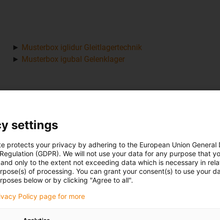
►
Musterbox iglidur Gleitlagertechnik
►
Musterbox igubal Gelenklager
y settings
te protects your privacy by adhering to the European Union General
 Regulation (GDPR). We will not use your data for any purpose that y
Lösung
and only to the extent not exceeding data which is necessary in relat
urpose(s) of processing. You can grant your consent(s) to use your da
rposes below or by clicking "Agree to all".
Die Lösung wurde in
iglidur-G
für das Sammeln von
Gleitlager in der Erntemasch
rivacy Policy page for more
Erdbeeren verfahren über dem
innerhalb weniger Sekunden i
 legen sie schließlich in
erreichen. Darüber hinaus pfl