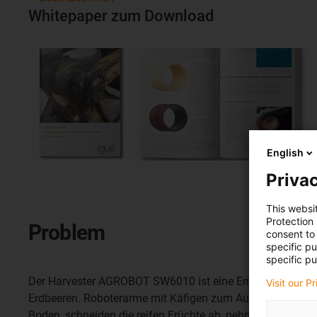
Whitepaper zum Download
English
Privac
This websi
Protection
Problem
consent to 
specific p
specific pu
Der Harvester AGROBOT SW6010 ist eine Erntemaschine 
Visit our P
Erdbeeren. Roboterarme mit Käfigen zum Aufnehmen der 
Boden, schneiden die reifen Früchte ab, nehmen sie auf und