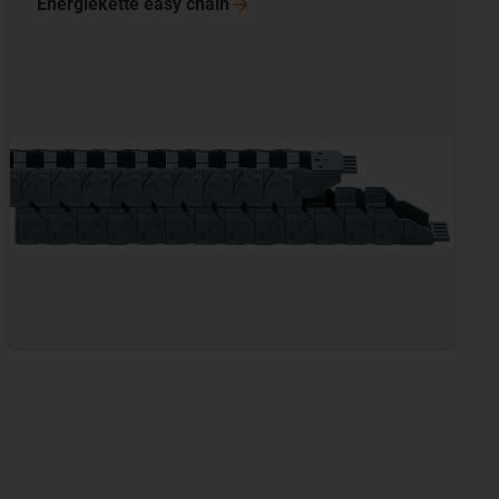
Energiekette easy
chain