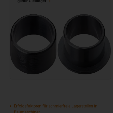
iglidur
Gleitlager
Erfolgsfaktoren für schmierfreie Lagerstellen in
Baumaschinen