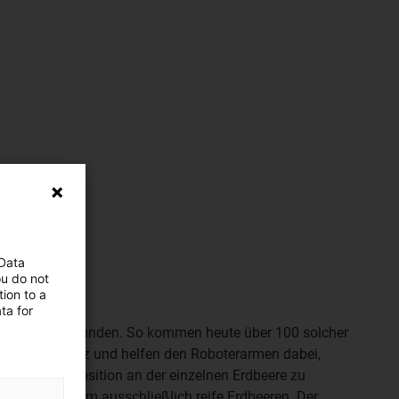
 Data
ou do not
ion to a
ta for
leitlagern
gefunden. So kommen heute über 100 solcher
ine zum Einsatz und helfen den Roboterarmen dabei,
hre Schneidposition an der einzelnen Erdbeere zu
ückt das System ausschließlich reife Erdbeeren. Der