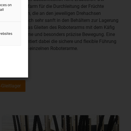
ences on
igs am Greifarm für die Durchleitung der Früchte
all
chen Ventilen, die an den jeweiligen Drehachsen
 werden hiernach sehr sanft in den Behältern zur Lagerung
rmöglichen das Gleiten des Roboterarms mit dem Käfig
websites
ßige, abriebarme und besonders präzise Bewegung. Eine
ieketten
garantiert dabei die sichere und flexible Führung
Signale an die einzelnen Roboterarme.
-Gleitlager