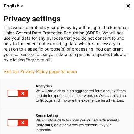
English
Bitte wählen Sie Ihren Lieferstandort
Privacy settings
Die Auswahl der Länder-/Regionsseite kann verschiedene
Faktoren wie Preis, Versandoptionen und Produktverfügbarkeit
This website protects your privacy by adhering to the European
Union General Data Protection Regulation (GDPR). We will not
beeinflussen.
use your data for any purpose that you do not consent to and
only to the extent not exceeding data which is necessary in
relation to a specific purpose(s) of processing. You can grant
Alle Standorte anzeigen
your consent(s) to use your data for specific purposes below or
by clicking "Agree to all".
Gehe zu www.igus.com
Visit our Privacy Policy page for more
Analytics
(0)
We will store data in an aggregated form about visitors
and their experiences on our website. We use this data
to fix bugs and improve the experience for all visitors.
Startseite igus Österreich
Anwendungsbeispiele
Lagertechnik Für Sämaschine
Remarketing
We will store data to show you our advertisements
(only ours) on other websites relevant to your
interests.