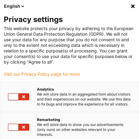
English
Bitte wählen Sie Ihren Lieferstandort
Privacy settings
Die Auswahl der Länder-/Regionsseite kann verschiedene
Faktoren wie Preis, Versandoptionen und Produktverfügbarkeit
This website protects your privacy by adhering to the European
Union General Data Protection Regulation (GDPR). We will not
beeinflussen.
use your data for any purpose that you do not consent to and
only to the extent not exceeding data which is necessary in
Alle Standorte anzeigen
relation to a specific purpose(s) of processing. You can grant
your consent(s) to use your data for specific purposes below or
by clicking "Agree to all".
Gehe zu www.igus.com
Visit our Privacy Policy page for more
(0)
Analytics
We will store data in an aggregated form about visitors
and their experiences on our website. We use this data
Startseite igus Österreich
Anwendungsbeispiele
to fix bugs and improve the experience for all visitors.
Leitungstechnik Für Erntemaschine
Remarketing
We will store data to show you our advertisements
(only ours) on other websites relevant to your
Flexible und
interests.