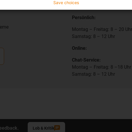
Save choices
persönlich
Beratung und Liefer
Persönlich:
teme
Montag – Freitag: 8 – 20 Uh
Samstag: 8 – 12 Uhr
Online:
Chat-Service:
Montag – Freitag: 8 –18 Uhr
Samstag: 8 – 12 Uhr
Feedback.
Lob & Kritik