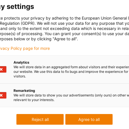
y settings
te protects your privacy by adhering to the European Union General
 Regulation (GDPR). We will not use your data for any purpose that y
and only to the extent not exceeding data which is necessary in relat
urpose(s) of processing. You can grant your consent(s) to use your da
rposes below or by clicking "Agree to all".
rivacy Policy page for more
Analytics
iglidur Z auf hartverchromter W
We will store data in an aggregated form about visitors and their experi
our website. We use this data to fix bugs and improve the experience for 
visitors.
Remarketing
We will store data to show you our advertisements (only ours) on other 
relevant to your interests.
Reject all
Agree to all