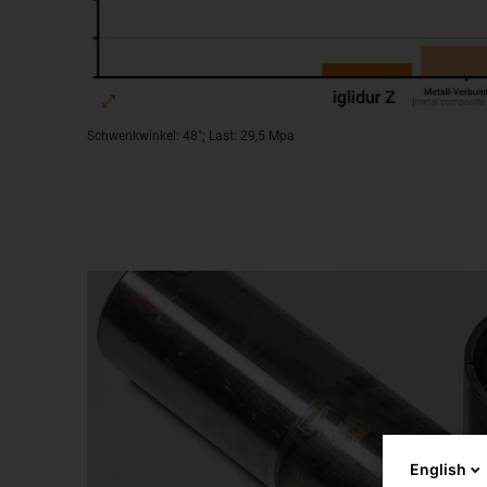
Schwenkwinkel: 48°; Last: 29,5 Mpa
English