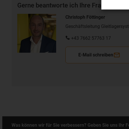
Gerne beantworte ich Ihre Fragen auch 
Christoph Föttinger
Geschäftsleitung Gleitlagersys
+43 7662 57763 17
E-Mail schreiben
Was können wir für Sie verbessern? Geben Sie uns Ihr 