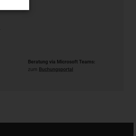
ung
r
Beratung via Microsoft Teams:
zum
Buchungsportal