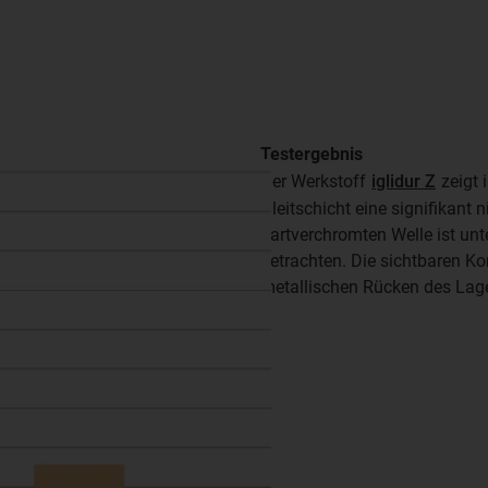
Testergebnis
Der Werkstoff
iglidur Z
zeigt 
Gleitschicht eine signifikant 
hartverchromten Welle ist un
betrachten. Die sichtbaren 
metallischen Rücken des Lagers