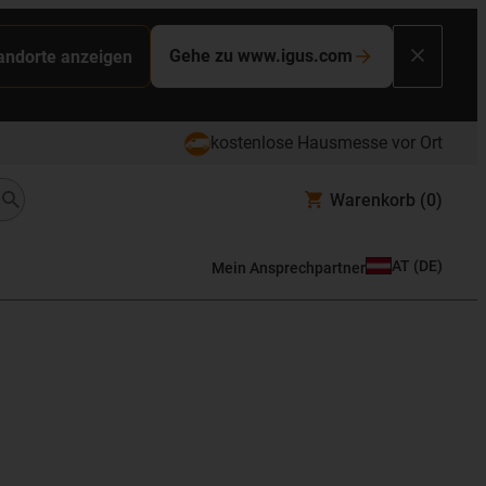
Gehe zu www.igus.com
tandorte anzeigen
kostenlose Hausmesse vor Ort
Warenkorb
(0)
AT
(
DE
)
Mein Ansprechpartner