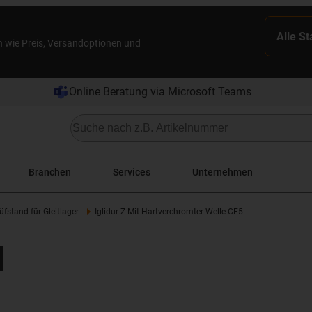
Alle S
n wie Preis, Versandoptionen und
Online Beratung via Microsoft Teams
Branchen
Services
Unternehmen
üfstand für Gleitlager
Iglidur Z Mit Hartverchromter Welle CF5
d