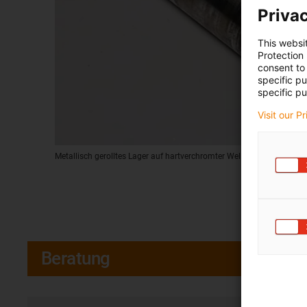
Privac
This websi
Protection
consent to 
specific p
specific pu
Visit our P
Metallisch gerolltes Lager auf hartverchromter Welle
Beratung