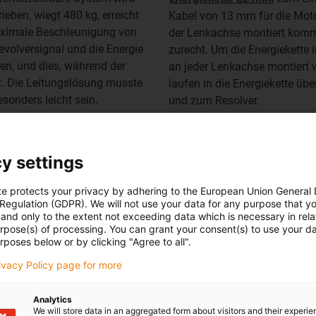
eben, wiegt 480 kg, erreicht
Kabel von 13 mm für die Moto
aximale Beschleunigung von
der Lenkachse montiert komm
evolversignal und die Energie
zurecht. Um die Energiekette i
n, und dies, während der
an jeder Lenkachse montiert 
t. Die Leitungslösung musste
laufen in die Energiekette üb
sonders leicht sein.
und zum Resolver.
y settings
te protects your privacy by adhering to the European Union General
Übersicht E2 mini
 Regulation (GDPR). We will not use your data for any purpose that y
and only to the extent not exceeding data which is necessary in relat
urpose(s) of processing. You can grant your consent(s) to use your da
rposes below or by clicking "Agree to all".
rivacy Policy page for more
Analytics
We will store data in an aggregated form about visitors and their experi