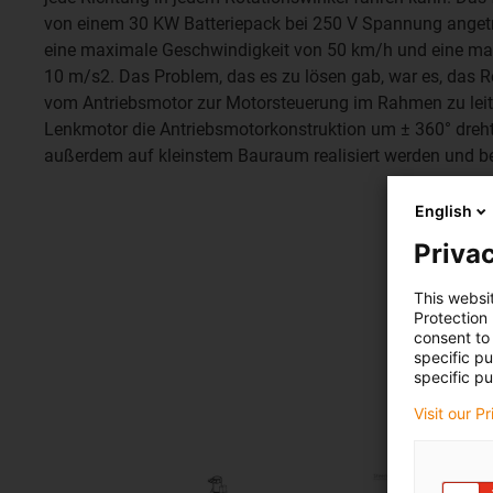
von einem 30 KW Batteriepack bei 250 V Spannung angetri
eine maximale Geschwindigkeit von 50 km/h und eine m
10 m/s2. Das Problem, das es zu lösen gab, war es, das R
vom Antriebsmotor zur Motorsteuerung im Rahmen zu leite
Lenkmotor die Antriebsmotorkonstruktion um ± 360° dreh
außerdem auf kleinstem Bauraum realisiert werden und be
English
Privac
This websi
Protection
consent to 
specific p
specific pu
Visit our P