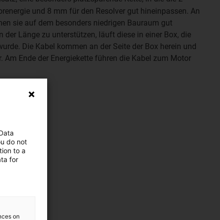
renergie und 8 mm für den Resolver gut hineinpassen. An
en sie auf dem besonders niedrigen Bauraum gut
n der Länge zu unterstützen, läuft diese in einer Box, die
wurde. Die Kabel kommen an der Seite der Box herein und
er. Am Ende der Energiekette führen die Kabel zum Motor
 Data
ou do not
ion to a
ta for
ences on