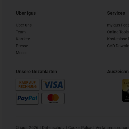
Über igus
Services
Über uns
myigus Feat
Team
Online Tools
Karriere
Kostenlose 
Presse
CAD Downlo
Messe
Unsere Bezahlarten
Auszeich
KAUF AUF
RECHNUNG
©
igus, 2026
Datenschutz
Cookie Policy
Verfahrensordnun