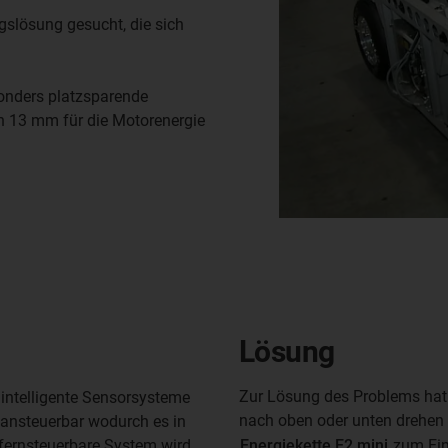
gslösung gesucht, die sich
sonders platzsparende
n 13 mm für die Motorenergie
Lösung
Zur Lösung des Problems hat s
 intelligente Sensorsysteme
nach oben oder unten drehen
d ansteuerbar wodurch es in
 fernsteuerbare System wird
Energiekette E2 mini
zum Eins