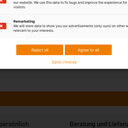
our website. We use this data to fix bugs and improve the experience for 
visitors.
Remarketing
We will store data to show you our advertisements (only ours) on other 
relevant to your interests.
Reject all
Agree to all
Save choices
persönlich
Beratung und Liefer