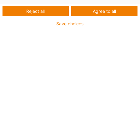
Reject all
Agree to all
Save choices
Für präzise
Linearbewegungen: Aris
Stellantrieb
Technische Daten:
Was wurde benötigt:
Präzises Bewegen und
Positionieren der Stellantriebe ohne regelmäßige
Wartungen
Anforderungen:
Höchste Genauigkeit auch unter
widrigen Umgebungsbedingungen, Schmier- und
Wartungsfreiheit, kein Anhaften von Schmutz und