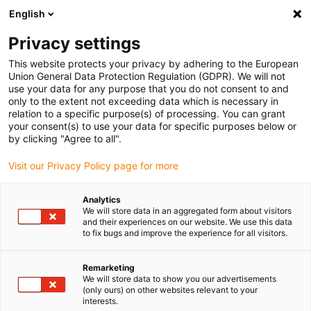
English
Bitte wählen Sie Ihren Lieferstandort
Privacy settings
Die Auswahl der Länder-/Regionsseite kann verschiedene
Faktoren wie Preis, Versandoptionen und Produktverfügbarkeit
This website protects your privacy by adhering to the European
Union General Data Protection Regulation (GDPR). We will not
beeinflussen.
use your data for any purpose that you do not consent to and
only to the extent not exceeding data which is necessary in
relation to a specific purpose(s) of processing. You can grant
Alle Standorte anzeigen
your consent(s) to use your data for specific purposes below or
by clicking "Agree to all".
Gehe zu www.igus.com
Visit our Privacy Policy page for more
Analytics
(0)
We will store data in an aggregated form about visitors
and their experiences on our website. We use this data
to fix bugs and improve the experience for all visitors.
Startseite igus Österreich
Anwendungsbeispiele
Gewindetechnik Für Linearis-Antriebe
Remarketing
We will store data to show you our advertisements
(only ours) on other websites relevant to your
interests.