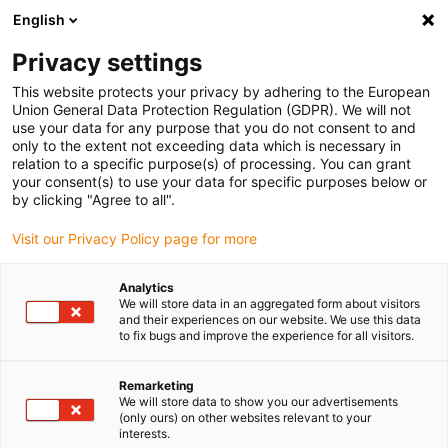
English
Bitte wählen Sie Ihren Lieferstandort
Privacy settings
Die Auswahl der Länder-/Regionsseite kann verschiedene
Faktoren wie Preis, Versandoptionen und Produktverfügbarkeit
This website protects your privacy by adhering to the European
Union General Data Protection Regulation (GDPR). We will not
beeinflussen.
use your data for any purpose that you do not consent to and
only to the extent not exceeding data which is necessary in
relation to a specific purpose(s) of processing. You can grant
Alle Standorte anzeigen
your consent(s) to use your data for specific purposes below or
by clicking "Agree to all".
Gehe zu www.igus.com
Visit our Privacy Policy page for more
Analytics
(0)
We will store data in an aggregated form about visitors
and their experiences on our website. We use this data
to fix bugs and improve the experience for all visitors.
Startseite igus Österreich
Anwendungsbeispiele
Lagertechnik, Energieketten Und Leitungen Für Richtmaschine
Remarketing
We will store data to show you our advertisements
(only ours) on other websites relevant to your
interests.