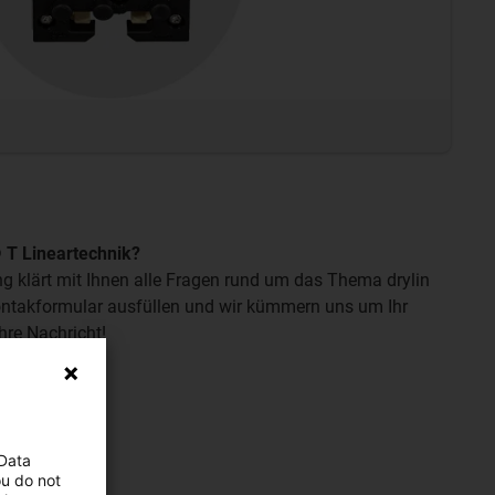
® T Lineartechnik?
g klärt mit Ihnen alle Fragen rund um das Thema drylin
ontakformular ausfüllen und wir kümmern uns um Ihr
hre Nachricht!
fragen
 Data
ou do not