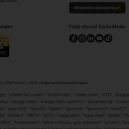
ad Portal
Newsletter abonnieren
nungen
Folge uns auf Social Media
g
Impressum
AGB
Datenschutzeinstellungen
e", "chains for cranes", "ConProtect", "cradle-chain", "CTD", "drygear", 
p", "energy chain", "energy chain systems", "enjoyneering", "e-skin", "e-s
es", "igus:bike", "igusGO", "igutex", "iguverse", "iguversum", "kineKIT
ld", "Rawbot", "RBTX", "RCYL", "readycable", "readychain", "ReBeL", "Re
"triflex", "twisterchain", "when it moves, igus improves", "xirodur", 