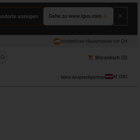
Gehe zu www.igus.com
tandorte anzeigen
kostenlose Hausmesse vor Ort
Warenkorb
(0)
AT
(
DE
)
Mein Ansprechpartner