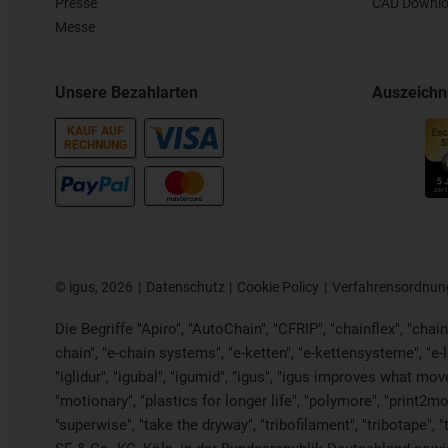
Presse
CAD Downlo
Messe
Unsere Bezahlarten
Auszeich
KAUF AUF
RECHNUNG
©
igus, 2026
Datenschutz
Cookie Policy
Verfahrensordnun
Die Begriffe "Apiro", "AutoChain", "CFRIP", "chainflex", "chaing
chain", "e-chain systems", "e-ketten", "e-kettensysteme", "e-loo
"iglidur", "igubal", "igumid", "igus", "igus improves what mov
"motionary", "plastics for longer life", "polymore", "print2mo
"superwise", "take the dryway", "tribofilament", "tribotape", 