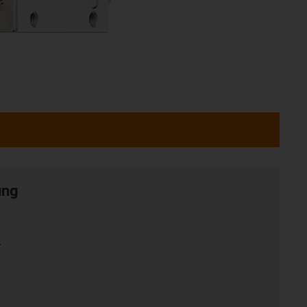
ung
r