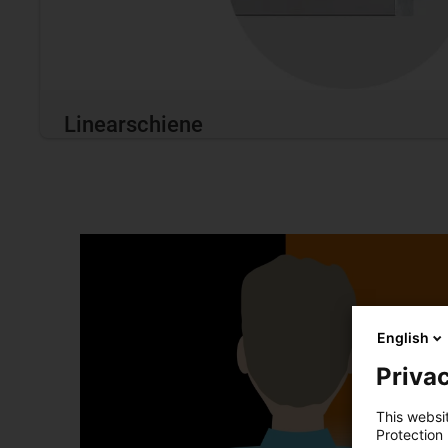
Linearschiene
English
Privac
This websi
Protection