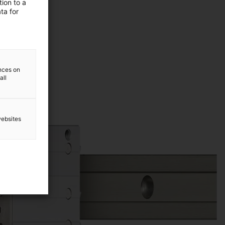
ion to a
ta for
ences on
all
websites