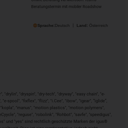
Beratungstermin mit mobiler Roadshow
Sprache:
Deutsch
Land:
Österreich
"drylin", "dryspin", "dry-tech", "dryway", "easy chain", "e-
pool", "fixflex", "flizz", "i.Cee", "ibow", "igear", “iglide”,
", "kopla", "manus", "motion plastics", "motion polymers",
Cyycle", "reguse", "robolink", "Rohbot", "savfe", "speedigus",
"xiros" und "yes" sind rechtlich geschützte Marken der igus®