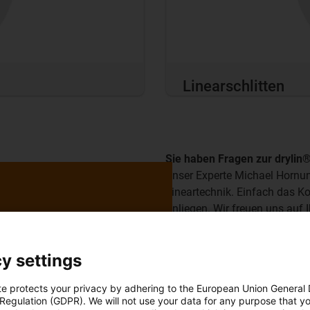
Linearschlitten
Sie haben Fragen zur drylin
Unser Experte Michael Hornun
Lineartechnik. Einfach das K
Anliegen. Wir freuen uns auf I
Hier Experten-Support an
y settings
te protects your privacy by adhering to the European Union General
 Regulation (GDPR). We will not use your data for any purpose that y