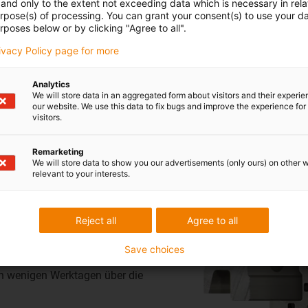
and only to the extent not exceeding data which is necessary in relat
urpose(s) of processing. You can grant your consent(s) to use your da
rposes below or by clicking "Agree to all".
rivacy Policy page for more
Analytics
We will store data in an aggregated form about visitors and their experi
our website. We use this data to fix bugs and improve the experience for 
visitors.
Remarketing
We will store data to show you our advertisements (only ours) on other 
s auf Ihren
relevant to your interests.
t
Reject all
Agree to all
r Sie passenden Baugröße,
Save choices
e Maschine kostenfrei.
h wenigen Werktagen über die