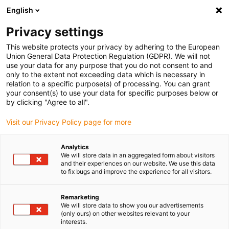
English
Bitte wählen Sie Ihren Lieferstandort
Privacy settings
Die Auswahl der Länder-/Regionsseite kann verschiedene
Faktoren wie Preis, Versandoptionen und Produktverfügbarkeit
This website protects your privacy by adhering to the European
Union General Data Protection Regulation (GDPR). We will not
beeinflussen.
use your data for any purpose that you do not consent to and
only to the extent not exceeding data which is necessary in
relation to a specific purpose(s) of processing. You can grant
Alle Standorte anzeigen
your consent(s) to use your data for specific purposes below or
by clicking "Agree to all".
Gehe zu www.igus.com
Visit our Privacy Policy page for more
Analytics
(0)
We will store data in an aggregated form about visitors
and their experiences on our website. We use this data
to fix bugs and improve the experience for all visitors.
Startseite igus Österreich
Anwendungsbeispiele
Gewindetechnik Für Solarauto
Remarketing
We will store data to show you our advertisements
(only ours) on other websites relevant to your
interests.