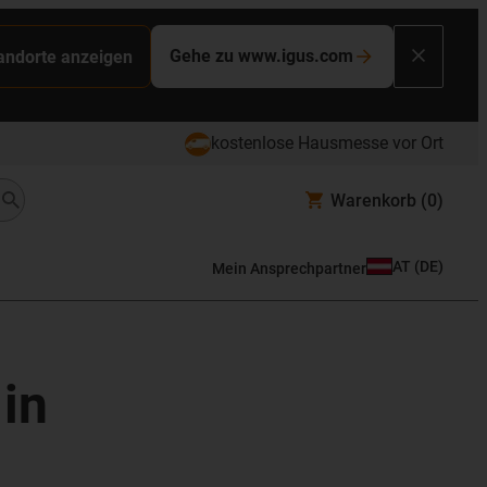
Gehe zu www.igus.com
tandorte anzeigen
kostenlose Hausmesse vor Ort
Warenkorb
(0)
AT
(
DE
)
Mein Ansprechpartner
in