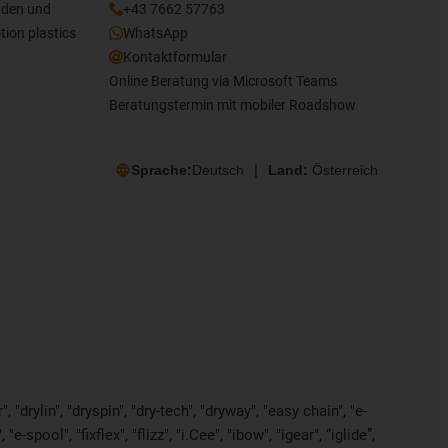
nden und
+43 7662 57763
tion plastics
WhatsApp
Kontaktformular
Online Beratung via Microsoft Teams
Beratungstermin mit mobiler Roadshow
Sprache:
Deutsch
Land:
Österreich
"drylin", "dryspin", "dry-tech", "dryway", "easy chain", "e-
pool", "fixflex", "flizz", "i.Cee", "ibow", "igear", “iglide”,