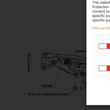
This websi
Protection
consent to 
specific p
specific pu
Visit our P