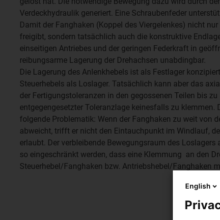
gelöst hat. Die notwendige Bewegung dazu wird durch den
Verdeckhydraulik generiert. Eine Schraubenfeder unterstü
Damit der Fanghaken (Koppel des Viergelenkes) nicht nur 
freigibt, sondern tatsächlich auch die konstruktive Endlage
einseitigen Antriebes und der geringen Federkraft in geöff
reibungsarme Lagerung der Drehachsen unabdingbar.
Die Lagerung des Anlenkhebels ist als Festlager konzipiert
Steuerhebels als Loslager. Tatsächlich kann aber das axia
der Fertigungstoleranzen in den gegossenen Teilen bis zu
entgegengesetzter Toleranzlage keinesfalls zu klemmen. D
folgende Problematik: Wenn der Fanghaken zu weit von 
abweicht, trifft er nicht den Eintauchpunkt im Windlauf,
erlaubt. Der verbleibende Bewegungsraum des Loslagers
so eingeschränkt werden, dass eine Klemmung an den D
Steuerhebel/Fanghaken bzw. Antriebshebel/Fanghaken mö
English
Privac