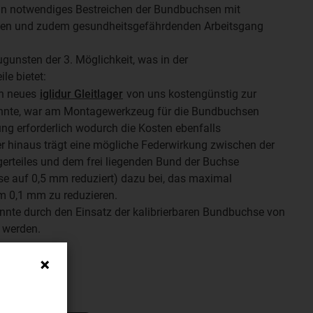
ein notwendiges Bestreichen der Bundbuchsen mit
ichen und zudem gesundheitsgefährdenden Arbeitsgang
ugunsten der 3. Möglichkeit, was in der
le bietet:
in neues
iglidur Gleitlager
von uns kostengünstig zur
onnte, war am Montagewerkzeug für die Bundbuchsen
ung erforderlich wodurch die Kosten ebenfalls
r hinaus trägt eine mögliche Federwirkung zwischen der
rteiles und dem frei liegenden Bund der Buchse
e auf 0,5 mm reduziert) dazu bei, das maximal
um 0,1 mm zu reduzieren.
nnte durch den Einsatz der kalibrierbaren Bundbuchse von
 werden.