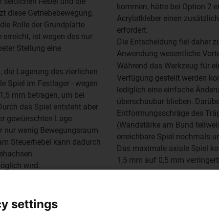
 seitlichen Hebel und die
kommen, hätte bei Option 2 
tzt diese Getriebebewegung.
Acrylatkleber einen zusätzl
die Rolle der Grundplatte
erfordert.
 erreicht, ist wegen des nur
Die Entscheidung fiel daher z
neter Stellung eine
Anwendung wesentliche Vortei
Während das Werkzeug für e
, die Lagerung des zierlichen
Verfügung gestellt werden k
le Spiel im Festlager - wegen
lediglich eine einfache Änder
 1,5 mm betragen, um bei
überschaubar blieben. Darübe
urch das Spiel entsteht aber
Entformungsschräge des Träge
der gewünschten Lage
(Wandstärke am Bund teilweis
 der nur wenig Bewegungsraum
erreichbare Spiel nochmals 
 am Steuerhebel kann dadurch
Das maximale axiale Spiel ko
rehachsen
1,5 mm auf 0,5 mm verringert
glich wird.
y settings