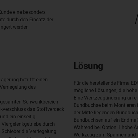
 Kunde eine besonders
te durch den Einsatz der
ingert werden
Lösung
Lagerung betrifft einen
Für die herstellende Firma 
 Verriegelung des
mögliche Lösungen, die hohe
Eine Werkzeugänderung an ein
en gesamten Schwenkbereich
Bundbuchse beim Montieren im
ikverschluss das Stoffverdeck
der Mitte liegenden Bundbuch
 und ein einseitig
Bundbuchsen auf ein Endmaß 
 Viergelenkgetriebe durch
Während bei Option 1 hohe Än
 Schieber die Verriegelung
Werkzeug zum Spannen und f