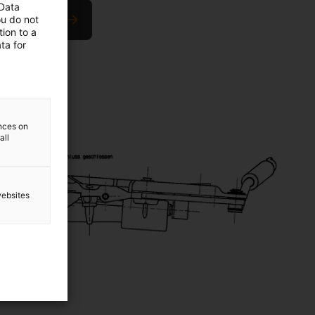
 Data
off-Gleitlager
ou do not
ion to a
ta for
ences on
all
websites