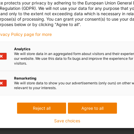
te protects your privacy by adhering to the European Union General
Übersicht iglidur® Kunstst
 Regulation (GDPR). We will not use your data for any purpose that y
and only to the extent not exceeding data which is necessary in relat
urpose(s) of processing. You can grant your consent(s) to use your da
rposes below or by clicking "Agree to all".
rivacy Policy page for more
Analytics
We will store data in an aggregated form about visitors and their experi
our website. We use this data to fix bugs and improve the experience for 
visitors.
Remarketing
We will store data to show you our advertisements (only ours) on other 
relevant to your interests.
Reject all
Agree to all
Save choices