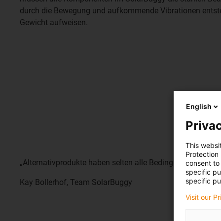
durch die Bewegung und aufkommende Vibrationen entste
Gewicht aufweisen.
English
Privac
This websi
Protection
„Alternativprodukte haben selten alle Bedingungen gleichze
consent to 
specific p
specific pu
Kay Bollerhof, Team SolarBuggy
Visit our P