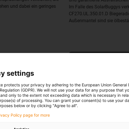
hen und dabei ein geringes
Im Falle des SolarBuggys ver
CF270.UL.350.01.D Biegeradie
Außenmantel sind sie ölbestän
Übersicht chainflex Leitu
y settings
te protects your privacy by adhering to the European Union General
 Regulation (GDPR). We will not use your data for any purpose that y
itig erfüllt - uns waren neben dem Leiterquerschnitt auch die Fa
and only to the extent not exceeding data which is necessary in relat
urpose(s) of processing. You can grant your consent(s) to use your da
rposes below or by clicking "Agree to all".
rivacy Policy page for more