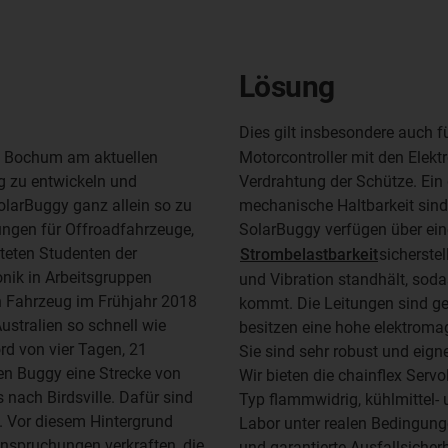
Lösung
Dies gilt insbesondere auch f
e Bochum am aktuellen
Motorcontroller mit den Elek
ig zu entwickeln und
Verdrahtung der Schütze. Ei
larBuggy ganz allein so zu
mechanische Haltbarkeit sind 
ungen für Offroadfahrzeuge,
SolarBuggy verfügen über eine
teten Studenten der
Strombelastbarkeit
sicherste
nik in Arbeitsgruppen
und Vibration standhält, sod
n Fahrzeug im Frühjahr 2018
kommt. Die Leitungen sind g
ustralien so schnell wie
besitzen eine hohe elektroma
rd von vier Tagen, 21
Sie sind sehr robust und eign
en Buggy eine Strecke von
Wir bieten die chainflex Serv
 nach Birdsville. Dafür sind
Typ flammwidrig, kühlmittel- 
. Vor diesem Hintergrund
Labor unter realen Bedingung
spruchungen verkraften, die
und garantierte Ausfallsicher