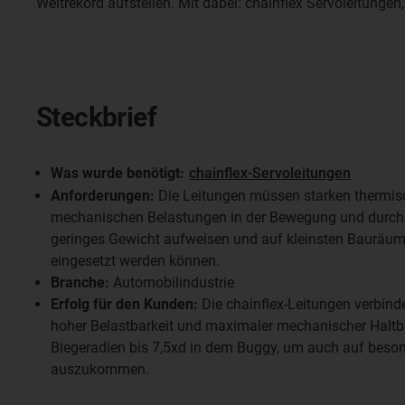
Weltrekord aufstellen. Mit dabei: chainflex Servoleitunge
Steckbrief
Was wurde benötigt:
chainflex-Servoleitungen
Anforderungen:
Die Leitungen müssen starken thermis
mechanischen Belastungen in der Bewegung und durch V
geringes Gewicht aufweisen und auf kleinsten Bauräum
eingesetzt werden können.
Branche:
Automobilindustrie
Erfolg für den Kunden:
Die chainflex-Leitungen verbind
hoher Belastbarkeit und maximaler mechanischer Haltbar
Biegeradien bis 7,5xd in dem Buggy, um auch auf beso
auszukommen.