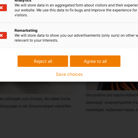
Analytics
We will store data in an aggregated form about visitors and their experi
our website. We use this data to fix bugs and improve the experience for 
visitors.
Remarketing
We will store data to show you our advertisements (only ours) on other 
relevant to your interests.
Reject all
Agree to all
Save choices
Die positive und rasche Antwo
x Leitungen zum Einsatz, die neben hoher
überzeugt. Ansprechpartner Ka
dingungen in der Simpsondesert verkraften.
bewältigen. Außerdem haben Alte