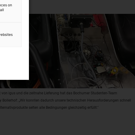
ences on
all
websites
rt von igus und die zeitnahe Lieferung hat das Bochumer Studenten-Team
y Bollerhof: „Wir konnten dadurch unsere technischen Herausforderungen schnell
rnativprodukte selten alle Bedingungen gleichzeitig erfüllt."