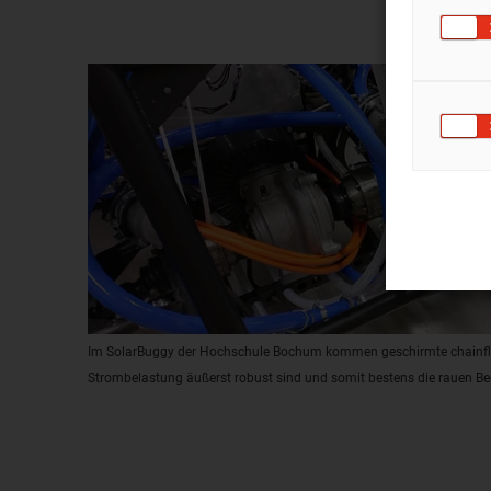
Im SolarBuggy der Hochschule Bochum kommen geschirmte chainfle
Strombelastung äußerst robust sind und somit bestens die rauen Be