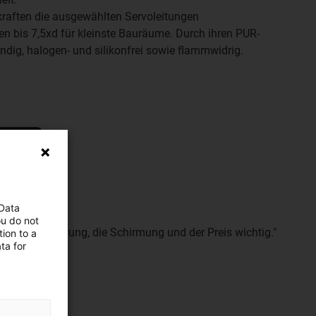
kraften die ausgewählten Servoleitungen
n bis 7,5xd für kleinste Bauräume. Durch ihren PUR-
dig, halogen- und silikonfrei sowie flammwidrig.
ngen
 Data
ou do not
rbe der Isolierung, die Schirmung und der Preis wichtig."
ion to a
ta for