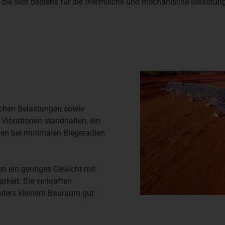
n, die sich bestens für die thermische und mechanische Belastung
chen Belastungen sowie
ibrationen standhalten, ein
en bei minimalen Biegeradien
en ein geringes Gewicht mit
keit. Sie verkraften
nders kleinem Bauraum gut