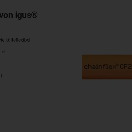
 von igus®
e kälteflexibel
tet
d)