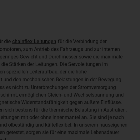
ür die
chainflex Leitungen
für die Verbindung der
tromotoren, zum Antrieb des Fahrzeugs und zur internen
n geringes Gewicht und Durchmesser sowie die maximale
die Stärken der Leitungen. Die Servoleitungen im
n speziellen Leiteraufbau, der die hohe
llt und den mechanischen Belastungen in der Bewegung
ass es nicht zu Unterbrechungen der Stromversorgung
eschirmt, ermöglichen Gleich- und Wechselspannung und
gnetische Widerstandsfähigkeit gegen äußere Einflüsse.
en sich bestens für die thermische Belastung in Australien.
oleitungen mit oder ohne Innenmantel an. Sie sind je nach
und ölbeständig und kälteflexibel. In unserem hauseigenen
en getestet, sorgen sie für eine maximale Lebensdauer
heit.