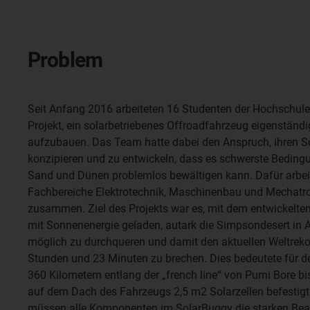
Problem
Seit Anfang 2016 arbeiteten 16 Studenten der Hochschul
Projekt, ein solarbetriebenes Offroadfahrzeug eigenständ
aufzubauen. Das Team hatte dabei den Anspruch, ihren So
konzipieren und zu entwickeln, dass es schwerste Beding
Sand und Dünen problemlos bewältigen kann. Dafür arbei
Fachbereiche Elektrotechnik, Maschinenbau und Mechatro
zusammen. Ziel des Projekts war es, mit dem entwickelte
mit Sonnenenergie geladen, autark die Simpsondesert in A
möglich zu durchqueren und damit den aktuellen Weltreko
Stunden und 23 Minuten zu brechen. Dies bedeutete für d
360 Kilometern entlang der „french line“ von Purni Bore bis
auf dem Dach des Fahrzeugs 2,5 m2 Solarzellen befestigt
müssen alle Komponenten im SolarBuggy die starken Bean