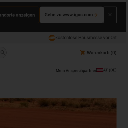
Gehe zu www.igus.com
tandorte anzeigen
kostenlose Hausmesse vor Ort
Warenkorb
(0)
AT
(
DE
)
Mein Ansprechpartner