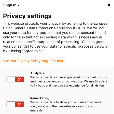
English
Bitte wählen Sie Ihren Lieferstandort
Privacy settings
Die Auswahl der Länder-/Regionsseite kann verschiedene
Faktoren wie Preis, Versandoptionen und Produktverfügbarkeit
This website protects your privacy by adhering to the European
Union General Data Protection Regulation (GDPR). We will not
beeinflussen.
use your data for any purpose that you do not consent to and
only to the extent not exceeding data which is necessary in
relation to a specific purpose(s) of processing. You can grant
Alle Standorte anzeigen
your consent(s) to use your data for specific purposes below or
by clicking "Agree to all".
Gehe zu www.igus.com
Visit our Privacy Policy page for more
Analytics
(0)
We will store data in an aggregated form about visitors
and their experiences on our website. We use this data
to fix bugs and improve the experience for all visitors.
Startseite igus Österreich
Automotive
Komponenten Fürs Exterieur
Remarketing
We will store data to show you our advertisements
(only ours) on other websites relevant to your
interests.