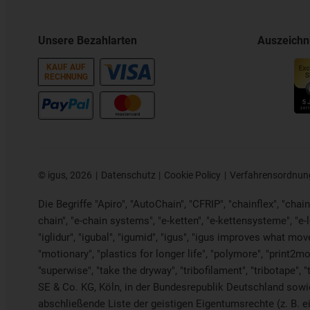
Unsere Bezahlarten
Auszeich
KAUF AUF
RECHNUNG
©
igus, 2026
Datenschutz
Cookie Policy
Verfahrensordnun
Die Begriffe "Apiro", "AutoChain", "CFRIP", "chainflex", "chaing
chain", "e-chain systems", "e-ketten", "e-kettensysteme", "e-loo
"iglidur", "igubal", "igumid", "igus", "igus improves what mov
"motionary", "plastics for longer life", "polymore", "print2mo
"superwise", "take the dryway", "tribofilament", "tribotape", 
SE & Co. KG, Köln, in der Bundesrepublik Deutschland sowie 
abschließende Liste der geistigen Eigentumsrechte (z. B