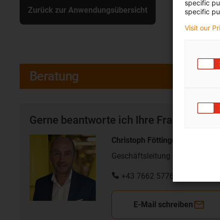
specific p
Zurück zur Anwendungsübersicht
specific pu
Visit our P
Beratung
Gerne beantworte ich Ihre Fragen auch 
Christoph Föttinger
Geschäftsleitung Gleitlagersys
+43 7662 57763 17
E-Mail schreiben