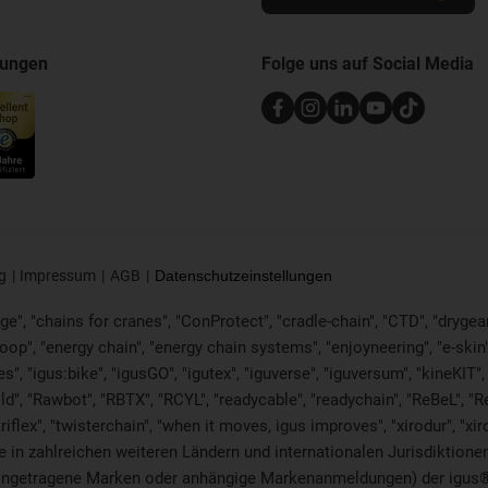
nungen
Folge uns auf Social Media
g
Impressum
AGB
Datenschutzeinstellungen
e", "chains for cranes", "ConProtect", "cradle-chain", "CTD", "drygear", 
p", "energy chain", "energy chain systems", "enjoyneering", "e-skin", "e-s
es", "igus:bike", "igusGO", "igutex", "iguverse", "iguversum", "kineKIT
ld", "Rawbot", "RBTX", "RCYL", "readycable", "readychain", "ReBeL", "Re
"triflex", "twisterchain", "when it moves, igus improves", "xirodur", 
in zahlreichen weiteren Ländern und internationalen Jurisdiktionen 
. eingetragene Marken oder anhängige Markenanmeldungen) der igus