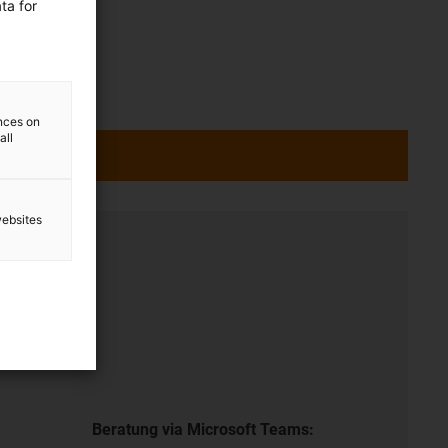
ta for
ences on
all
websites
ung
r
Beratung via Microsoft Teams: