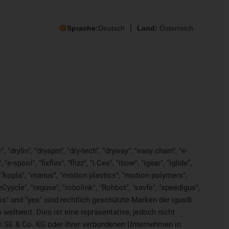
Sprache:
Deutsch
Land:
Österreich
"drylin", "dryspin", "dry-tech", "dryway", "easy chain", "e-
pool", "fixflex", "flizz", "i.Cee", "ibow", "igear", “iglide”,
", "kopla", "manus", "motion plastics", "motion polymers",
Cyycle", "reguse", "robolink", "Rohbot", "savfe", "speedigus",
"xiros" und "yes" sind rechtlich geschützte Marken der igus®
weltweit. Dies ist eine repräsentative, jedoch nicht
® SE & Co. KG oder ihrer verbundenen Unternehmen in