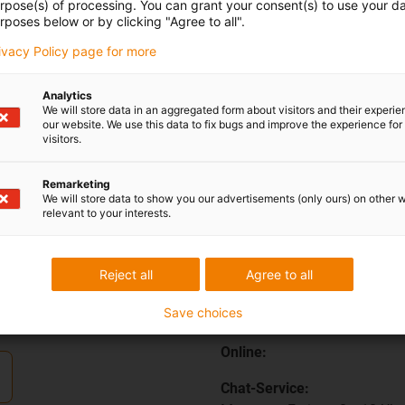
urpose(s) of processing. You can grant your consent(s) to use your da
rposes below or by clicking "Agree to all".
rivacy Policy page for more
Analytics
We will store data in an aggregated form about visitors and their experi
our website. We use this data to fix bugs and improve the experience for 
visitors.
Remarketing
We will store data to show you our advertisements (only ours) on other 
relevant to your interests.
persönlich
Beratung und Liefer
Persönlich:
Reject all
Agree to all
teme
Montag – Freitag: 8 – 20 Uh
Save choices
Samstag: 8 – 12 Uhr
Online:
Chat-Service: