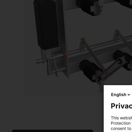
English
Privac
This websi
Protection
consent to 