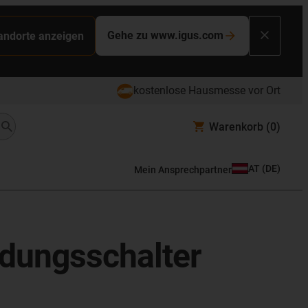
Gehe zu www.igus.com
tandorte anzeigen
kostenlose Hausmesse vor Ort
Warenkorb
(0)
AT
(
DE
)
Mein Ansprechpartner
rdungsschalter