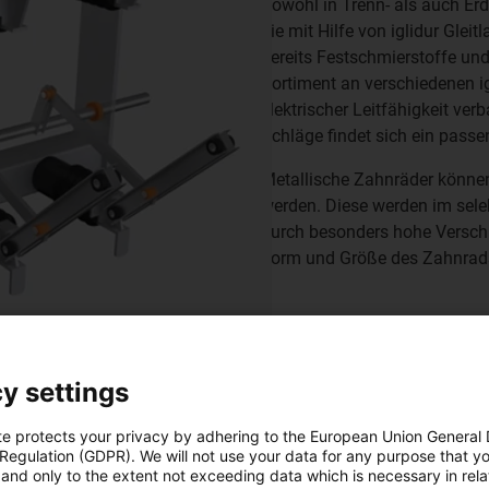
Sowohl in Trenn- als auch Erd
die mit Hilfe von iglidur Glei
bereits Festschmierstoffe und
Sortiment an verschiedenen ig
elektrischer Leitfähigkeit ve
Schläge findet sich ein passe
Metallische Zahnräder können
werden. Diese werden im selek
durch besonders hohe Verschl
Form und Größe des Zahnrads 
y settings
te protects your privacy by adhering to the European Union General
 Regulation (GDPR). We will not use your data for any purpose that y
and only to the extent not exceeding data which is necessary in relat