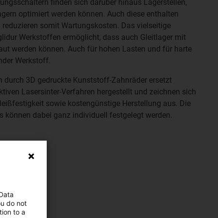
ungsschaltern finden sich darüber hinaus Lagerstellen,
tlagern optimiert werden können. Auch diese enthalten
 reduzieren somit Wartungskosten. Das vielseitige
lidur Werkstoffen ermöglicht, dass auch Gleitlager mit
rbaut werden können. Auch für hohen Lasten und für harte
nder Werkstoff.
 durch 3D gedruckte Kunststoff-Zahnräder ersetzt
tiven Lasersinter-Verfahren hergestellt und zeichnen sich
eißfestigkeit sowie kostengünstige Herstellung aus. Die
können dabei ganz individuell festgelegt werden.
 Data
ou do not
ion to a