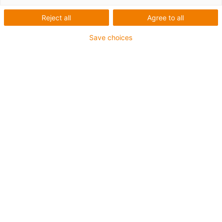
Wartungsfreie
Reject all
Agree to all
Lagerstellen in
Save choices
Zungenvorrichtung
Steckbrief
Was wurde benötigt:
Gleitlager für Zungenvorrichtung
Herstellungsverfahren:
Spritzguss
Anforderungen:
Witterungsbeständige und robuste
Komponenten
Material:
iglidur P210, iglidur G1
Branche:
Bahntechnik – Infrastruktur
Erfolg für den Kunden:
Wartungsfreie Gleitlager, die in
Kombination mit gehärteten und weichen Wellen
eingesetzt werden können