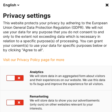
English
Bitte wählen Sie Ihren Lieferstandort
Privacy settings
Die Auswahl der Länder-/Regionsseite kann verschiedene
Faktoren wie Preis, Versandoptionen und Produktverfügbarkeit
This website protects your privacy by adhering to the European
Union General Data Protection Regulation (GDPR). We will not
beeinflussen.
use your data for any purpose that you do not consent to and
only to the extent not exceeding data which is necessary in
relation to a specific purpose(s) of processing. You can grant
Alle Standorte anzeigen
your consent(s) to use your data for specific purposes below or
by clicking "Agree to all".
Gehe zu www.igus.com
Visit our Privacy Policy page for more
Analytics
(0)
We will store data in an aggregated form about visitors
and their experiences on our website. We use this data
to fix bugs and improve the experience for all visitors.
Startseite igus Österreich
Einsatzgebiete
Zungenvorrichtung Mit Wartungsfreien Lagerstellen
Remarketing
We will store data to show you our advertisements
(only ours) on other websites relevant to your
interests.